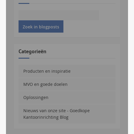
Zoek in blogposts
Categorieën
Producten en inspiratie
MVO en goede doelen
Oplossingen
Nieuws van onze site - Goedkope
Kantoorinrichting Blog