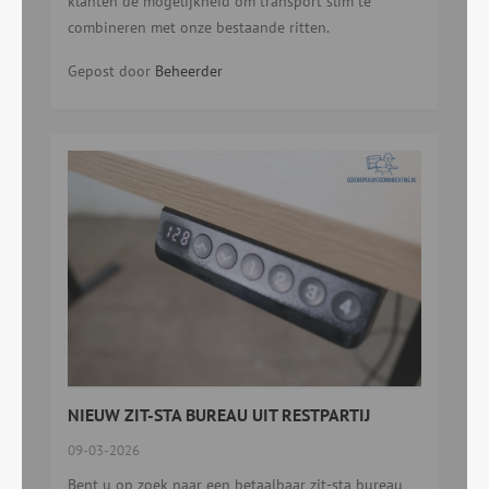
klanten de mogelijkheid om transport slim te
combineren met onze bestaande ritten.
Gepost door
Beheerder
NIEUW ZIT-STA BUREAU UIT RESTPARTIJ
09-03-2026
Bent u op zoek naar een betaalbaar zit-sta bureau