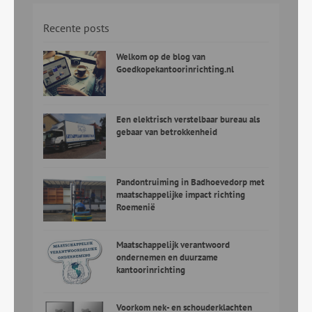
Recente posts
Welkom op de blog van
Goedkopekantoorinrichting.nl
Een elektrisch verstelbaar bureau als
gebaar van betrokkenheid
Pandontruiming in Badhoevedorp met
maatschappelijke impact richting
Roemenië
Maatschappelijk verantwoord
ondernemen en duurzame
kantoorinrichting
Voorkom nek- en schouderklachten