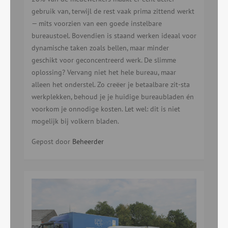
gebruik van, terwijl de rest vaak prima zittend werkt
— mits voorzien van een goede instelbare
bureaustoel. Bovendien is staand werken ideaal voor
dynamische taken zoals bellen, maar minder
geschikt voor geconcentreerd werk. De slimme
oplossing? Vervang niet het hele bureau, maar
alleen het onderstel. Zo creëer je betaalbare zit-sta
werkplekken, behoud je je huidige bureaubladen én
voorkom je onnodige kosten. Let wel: dit is niet
mogelijk bij volkern bladen.
Gepost door
Beheerder