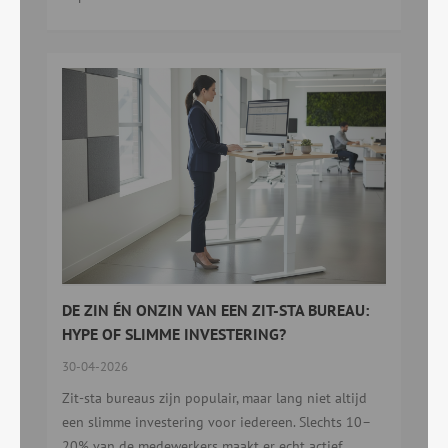
DE ZIN ÉN ONZIN VAN EEN ZIT-STA BUREAU:
HYPE OF SLIMME INVESTERING?
30-04-2026
Zit-sta bureaus zijn populair, maar lang niet altijd
een slimme investering voor iedereen. Slechts 10–
20% van de medewerkers maakt er echt actief