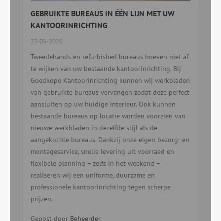
GEBRUIKTE BUREAUS IN ÉÉN LIJN MET UW
KANTOORINRICHTING
27-05-2026
Tweedehands en refurbished bureaus hoeven niet af
te wijken van uw bestaande kantoorinrichting. Bij
Goedkope Kantoorinrichting kunnen wij werkbladen
van gebruikte bureaus vervangen zodat deze perfect
aansluiten op uw huidige interieur. Ook kunnen
bestaande bureaus op locatie worden voorzien van
nieuwe werkbladen in dezelfde stijl als de
aangekochte bureaus. Dankzij onze eigen bezorg- en
montageservice, snelle levering uit voorraad en
flexibele planning – zelfs in het weekend –
realiseren wij een uniforme, duurzame en
professionele kantoorinrichting tegen scherpe
prijzen.
Gepost door
Beheerder