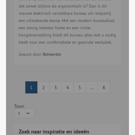
dat zowel stijlvol als ergonomisch is? Dan is dit
nieuwe elektrisch verstelbare bureau uit restpartij
een uitstekende keuze. Met een modern bureaublad,
een stevig metalen frame en een ruime
hoogteverstelling biedt dit bureau alles wat u nodig
heeft voor een comfortabele en gezonde werkplek.
Gepost door
Beheerder
1
2
3
4
5
...
8
Toon
Zoek naar inspiratie en ideeën