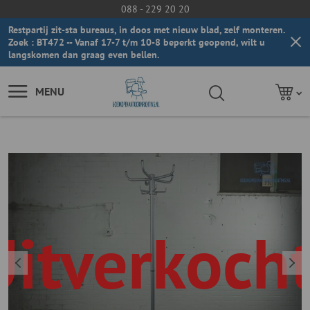
088 - 229 20 20
Restpartij zit-sta bureaus, in doos met nieuw blad, zelf monteren.
Zoek : BT472 -- Vanaf 17-7 t/m 10-8 beperkt geopend, wilt u
langskomen dan graag even bellen.
MENU
Uitverkocht
U