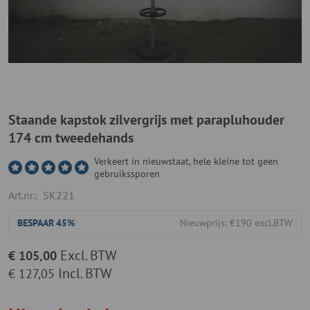
Staande kapstok zilvergrijs met parapluhouder
174 cm tweedehands
Verkeert in nieuwstaat, hele kleine tot geen
gebruikssporen
Art.nr.:
SK221
BESPAAR
45%
Nieuwprijs: €190 excl.BTW
Excl. BTW
€ 105,00
Incl. BTW
€ 127,05