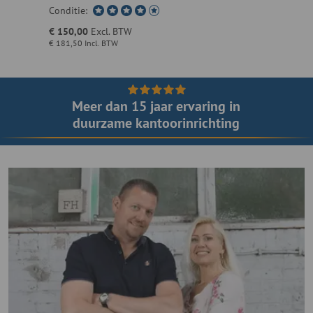
Conditie:
Conditie:
€ 150,00
Excl. BTW
€ 150,00
€ 181,50
Incl. BTW
€ 181,50
I
Meer dan 15 jaar ervaring in
duurzame kantoorinrichting