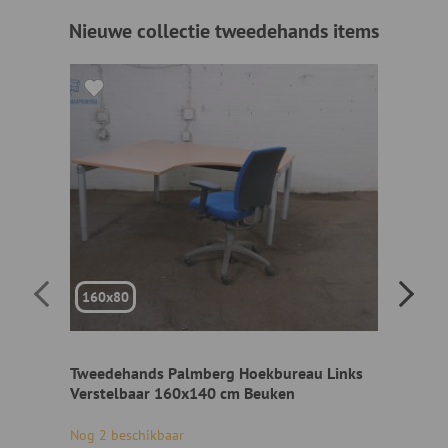
Nieuwe collectie tweedehands items
160x80
160x8
Tweedehands Palmberg Hoekbureau Links
Tweedeh
Verstelbaar 160x140 cm Beuken
Verstel
Nog 2 beschikbaar
Nog 1 be