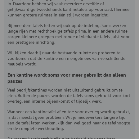
in. Daardoor hebben wij vaak meerdere dezelfde of
gelijkwaardige tweedehands kantinetafels op voorraad. Hiermee
kunnen grotere ruimtes in één stijl worden ingericht.
Bij meerdere tafels letten wij ook op de indeling. Soms werken
lange rijen met rechthoekige tafels prima. In een andere ruimte
zorgen kleinere groepen met ronde of vierkante tafels juist voor
een prettigere inrichting.
Wij kijken daarbij naar de bestaande ruimte en proberen te
voorkomen dat de kantine een mengelmoes van verschillende
meubels wordt.
Een kantine wordt soms voor meer gebruikt dan alleen
pauzes
Veel bedrijfskantines worden niet uitsluitend gebruikt om te
eten. Buiten de pauzes worden de tafels soms gebruikt voor kort
overleg, een interne bijeenkomst of tijdelijk werk.
Wanneer een kantinetafel af en toe voor overleg wordt gebruikt,
is dat meestal geen probleem. Wil je medewerkers langere tijd
aan de tafel laten werken, kijk dan wel goed naar de tafelhoogte
en de complete werkhouding.
De meeste kantinetafels zijn niet bedoeld als verstelbare