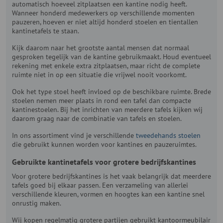
automatisch hoeveel zitplaatsen een kantine nodig heeft.
Wanneer honderd medewerkers op verschillende momenten
pauzeren, hoeven er niet altijd honderd stoelen en tientallen
kantinetafels te staan.
Kijk daarom naar het grootste aantal mensen dat normaal
gesproken tegelijk van de kantine gebruikmaakt. Houd eventueel
rekening met enkele extra zitplaatsen, maar richt de complete
ruimte niet in op een situatie die vrijwel nooit voorkomt.
Ook het type stoel heeft invloed op de beschikbare ruimte. Brede
stoelen nemen meer plaats in rond een tafel dan compacte
kantinestoelen. Bij het inrichten van meerdere tafels kijken wij
daarom graag naar de combinatie van tafels en stoelen.
In ons assortiment vind je verschillende
tweedehands stoelen
die gebruikt kunnen worden voor kantines en pauzeruimtes.
Gebruikte kantinetafels voor grotere bedrijfskantines
Voor grotere bedrijfskantines is het vaak belangrijk dat meerdere
tafels goed bij elkaar passen. Een verzameling van allerlei
verschillende kleuren, vormen en hoogtes kan een kantine snel
onrustig maken.
Wij kopen regelmatig grotere partijen gebruikt kantoormeubilair