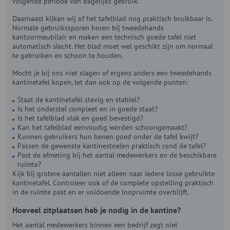
volgende periode van dagelijks gebruik.
Daarnaast kijken wij of het tafelblad nog praktisch bruikbaar is.
Normale gebruikssporen horen bij tweedehands
kantoormeubilair en maken een technisch goede tafel niet
automatisch slecht. Het blad moet wel geschikt zijn om normaal
te gebruiken en schoon te houden.
Mocht je bij ons niet slagen of ergens anders een tweedehands
kantinetafel kopen, let dan ook op de volgende punten:
Staat de kantinetafel stevig en stabiel?
Is het onderstel compleet en in goede staat?
Is het tafelblad vlak en goed bevestigd?
Kan het tafelblad eenvoudig worden schoongemaakt?
Kunnen gebruikers hun benen goed onder de tafel kwijt?
Passen de gewenste kantinestoelen praktisch rond de tafel?
Past de afmeting bij het aantal medewerkers en de beschikbare
ruimte?
Kijk bij grotere aantallen niet alleen naar iedere losse gebruikte
kantinetafel. Controleer ook of de complete opstelling praktisch
in de ruimte past en er voldoende loopruimte overblijft.
Hoeveel zitplaatsen heb je nodig in de kantine?
Het aantal medewerkers binnen een bedrijf zegt niet