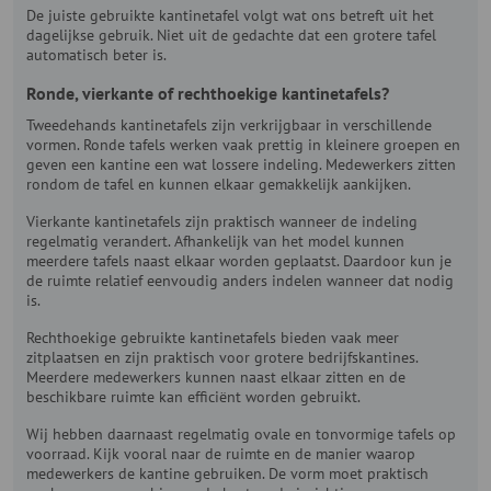
De juiste gebruikte kantinetafel volgt wat ons betreft uit het
dagelijkse gebruik. Niet uit de gedachte dat een grotere tafel
automatisch beter is.
Ronde, vierkante of rechthoekige kantinetafels?
Tweedehands kantinetafels zijn verkrijgbaar in verschillende
vormen. Ronde tafels werken vaak prettig in kleinere groepen en
geven een kantine een wat lossere indeling. Medewerkers zitten
rondom de tafel en kunnen elkaar gemakkelijk aankijken.
Vierkante kantinetafels zijn praktisch wanneer de indeling
regelmatig verandert. Afhankelijk van het model kunnen
meerdere tafels naast elkaar worden geplaatst. Daardoor kun je
de ruimte relatief eenvoudig anders indelen wanneer dat nodig
is.
Rechthoekige gebruikte kantinetafels bieden vaak meer
zitplaatsen en zijn praktisch voor grotere bedrijfskantines.
Meerdere medewerkers kunnen naast elkaar zitten en de
beschikbare ruimte kan efficiënt worden gebruikt.
Wij hebben daarnaast regelmatig ovale en tonvormige tafels op
voorraad. Kijk vooral naar de ruimte en de manier waarop
medewerkers de kantine gebruiken. De vorm moet praktisch