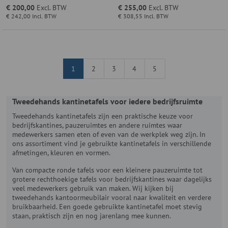
€ 200,00
Excl. BTW
€ 255,00
Excl. BTW
€ 242,00
Incl. BTW
€ 308,55
Incl. BTW
1
2
3
4
5
Tweedehands kantinetafels voor iedere bedrijfsruimte
Tweedehands kantinetafels zijn een praktische keuze voor
bedrijfskantines, pauzeruimtes en andere ruimtes waar
medewerkers samen eten of even van de werkplek weg zijn. In
ons assortiment vind je gebruikte kantinetafels in verschillende
afmetingen, kleuren en vormen.
Van compacte ronde tafels voor een kleinere pauzeruimte tot
grotere rechthoekige tafels voor bedrijfskantines waar dagelijks
veel medewerkers gebruik van maken. Wij kijken bij
tweedehands kantoormeubilair vooral naar kwaliteit en verdere
bruikbaarheid. Een goede gebruikte kantinetafel moet stevig
staan, praktisch zijn en nog jarenlang mee kunnen.