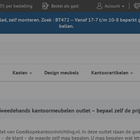
35 per bestelling
Bestel als gast
Account
 blad, zelf monteren. Zoek : BT472 -- Vanaf 17-7 t/m 10-8 beperk
bellen.
Kasten
Design meubels
Kantoorartikelen
weedehands kantoormeubelen outlet – bepaal zelf de pri
 van Goedkopekantoorinrichting.nl. In deze outlet staan de goed
 u – de klant – de waarde zelf mag bepalen. U mag bepalen wat iet