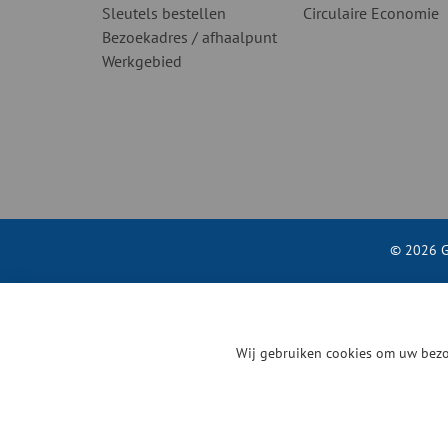
Sleutels bestellen
Circulaire Economie
Bezoekadres / afhaalpunt
Werkgebied
© 2026 G
Wij gebruiken cookies om uw bezo