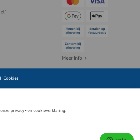
el"
Meer info
|
Cookies
n onze
privacy - en cookieverklaring.
Help