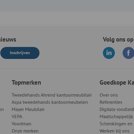
nieuws
Volg ons op
Inschrijven
Topmerken
Goedkope Kan
Tweedehands Ahrend kantoormeubilair
Over ons
Aspa tweedehands kantoormeubelen
Referenties
en
Mayer Meubilair
Digitale rondlei
VEPA
Maatschappelijk
Voortman
Schenkingen en
Onze merken
Werken bij ons