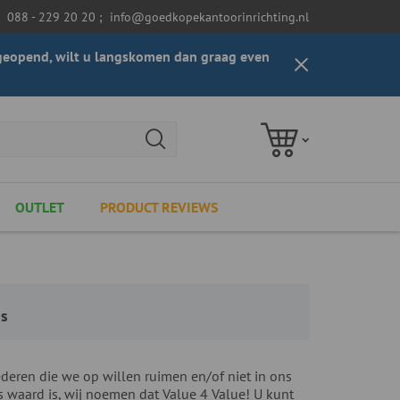
088 - 229 20 20
;
info@goedkopekantoorinrichting.nl
t geopend, wilt u langskomen dan graag even
OUTLET
PRODUCT REVIEWS
js
eren die we op willen ruimen en/of niet in ons
s waard is, wij noemen dat Value 4 Value! U kunt