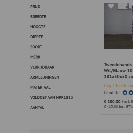
PRIJS
BREEDTE
HOOGTE
DIEPTE
SOORT
MERK
Tweedehands 
VERRIJDBAAR
Wit/Blauw 10
181x50x50 c
ARMLEUNINGEN
Nog 1 beschikb
MATERIAAL
Conditie:
VOLDOET AAN NPR1813
€ 350,00
Excl.
€ 423,50
Incl. BT
AANTAL