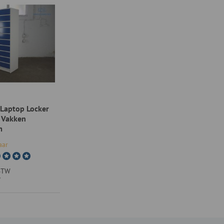
Laptop Locker
 Vakken
m
aar
 BTW
W