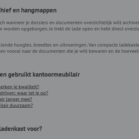
chief en hangmappen
h wanneer je dossiers en documenten overzichtelijk wilt archiver
worden opgeborgen. Je trekt de lade open en hebt direct overzich
llende hoogtes, breedtes en uitvoeringen. Van compacte ladekaste
kiezen vooral naar de documenten die je wilt bewaren en de hoevee
en gebruikt kantoormeubilair
erken je kwaliteit?
ijven: waar let je op?
air langer mee?
ilair duurzaam?
ladenkast voor?