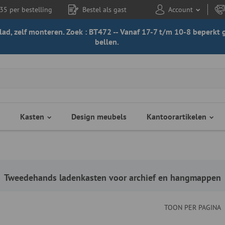
35 per bestelling
Bestel als gast
Account
 blad, zelf monteren. Zoek : BT472 -- Vanaf 17-7 t/m 10-8 beperk
bellen.
Kasten
Design meubels
Kantoorartikelen
Tweedehands ladenkasten voor archief en hangmappen
TOON PER PAGINA