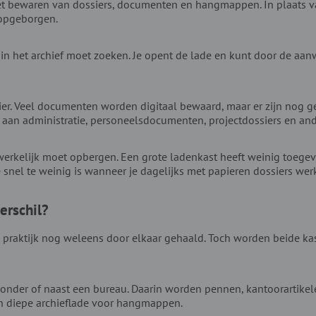
et bewaren van dossiers, documenten en hangmappen. In plaats 
 opgeborgen.
g in het archief moet zoeken. Je opent de lade en kunt door de 
nier. Veel documenten worden digitaal bewaard, maar er zijn nog 
k aan administratie, personeelsdocumenten, projectdossiers en a
erkelijk moet opbergen. Een grote ladenkast heeft weinig toegev
e snel te weinig is wanneer je dagelijks met papieren dossiers werk
erschil?
 praktijk nog weleens door elkaar gehaald. Toch worden beide ka
t onder of naast een bureau. Daarin worden pennen, kantoorartike
 diepe archieflade voor hangmappen.