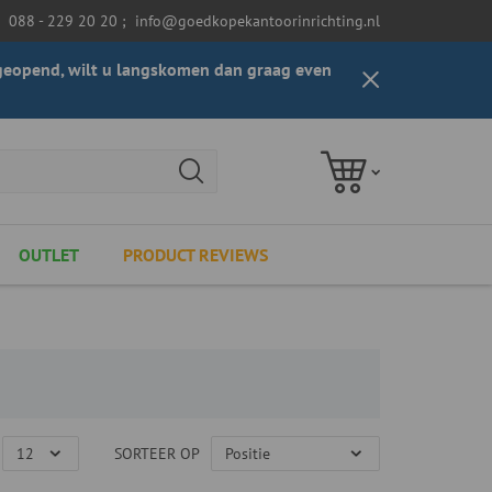
088 - 229 20 20
;
info@goedkopekantoorinrichting.nl
t geopend, wilt u langskomen dan graag even
OUTLET
PRODUCT REVIEWS
SORTEER OP