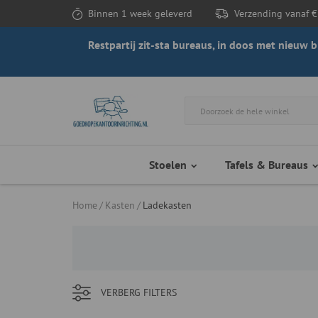
Binnen 1 week geleverd
Verzending vanaf €
Restpartij zit-sta bureaus, in doos met nieuw
Stoelen
Tafels & Bureaus
Home
Kasten
Ladekasten
VERBERG
FILTERS