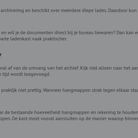
p archivering en beschikt over meerdere diepe lades. Daardoor ku
n wil je de documenten direct bij je bureau bewaren? Dan kan ee
parte ladenkast vaak praktischer.
?
ral af van de omvang van het archief. Kijk niet alleen naar het aa
tijd wordt toegevoegd.
 praktijk niet prettig. Wanneer hangmappen strak tegen elkaar staa
aar de bestaande hoeveelheid hangmappen en rekening te houden m
kopen. De kast moet vooral aansluiten op de manier waarop binne