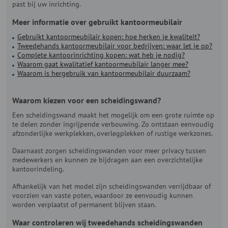
past bij uw inrichting.
Meer informatie over gebruikt kantoormeubilair
Gebruikt kantoormeubilair kopen: hoe herken je kwaliteit?
Tweedehands kantoormeubilair voor bedrijven: waar let je op?
Complete kantoorinrichting kopen: wat heb je nodig?
Waarom gaat kwalitatief kantoormeubilair langer mee?
Waarom is hergebruik van kantoormeubilair duurzaam?
Waarom kiezen voor een scheidingswand?
Een scheidingswand maakt het mogelijk om een grote ruimte op
te delen zonder ingrijpende verbouwing. Zo ontstaan eenvoudig
afzonderlijke werkplekken, overlegplekken of rustige werkzones.
Daarnaast zorgen scheidingswanden voor meer privacy tussen
medewerkers en kunnen ze bijdragen aan een overzichtelijke
kantoorindeling.
Afhankelijk van het model zijn scheidingswanden verrijdbaar of
voorzien van vaste poten, waardoor ze eenvoudig kunnen
worden verplaatst of permanent blijven staan.
Waar controleren wij tweedehands scheidingswanden