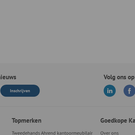
nieuws
Volg ons op
Inschrijven
Topmerken
Goedkope Kan
Tweedehands Ahrend kantoormeubilair
Over ons