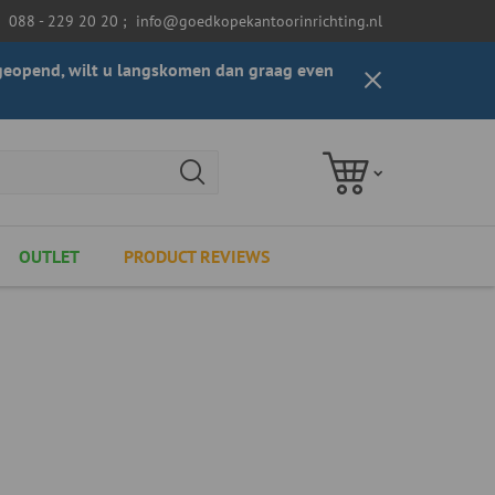
088 - 229 20 20
;
info@goedkopekantoorinrichting.nl
t geopend, wilt u langskomen dan graag even
OUTLET
PRODUCT REVIEWS