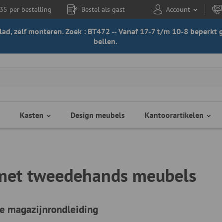
35 per bestelling
Bestel als gast
Account
 blad, zelf monteren. Zoek : BT472 -- Vanaf 17-7 t/m 10-8 beperk
bellen.
Kasten
Design meubels
Kantoorartikelen
met tweedehands meubels
le magazijnrondleiding