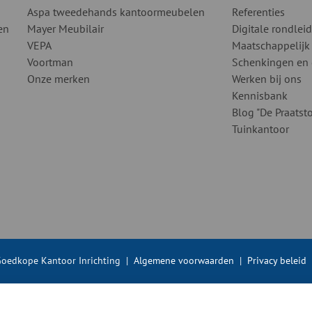
Aspa tweedehands kantoormeubelen
Referenties
en
Mayer Meubilair
Digitale rondlei
VEPA
Maatschappelijk
Voortman
Schenkingen en
Onze merken
Werken bij ons
Kennisbank
Blog "De Praatsto
Tuinkantoor
oedkope Kantoor Inrichting
|
Algemene voorwaarden
|
Privacy beleid