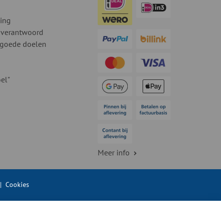
ding
 verantwoord
 goede doelen
el"
Meer info
|
Cookies