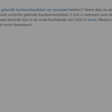
l
gebruikt kantoormeubilair op voorraad
hebben? Neem dan nu een d
grote collectie gebruikt kantoormeubilair. U zult u verbazen over
raad bevindt zich in de oude busfabriek van Smit in
Joure
. Woont 
 in onze showroom.