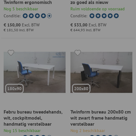
Twinform ergonomisch
zo goed als nieuw
Nog 5 beschikbaar
Ruim voldoende op voorraad
Conditie:
Conditie:
€ 150,00
Excl. BTW
€ 533,00
Excl. BTW
€ 181,50
Incl. BTW
€ 644,93
Incl. BTW
180x90
200x80
Febru bureau tweedehands,
Twinform bureau 200x80 cm
wit, cockpitmodel,
wit zwart frame handmatig
handmatig verstelbaar
verstelbaar
Nog 15 beschikbaar
Nog 2 beschikbaar