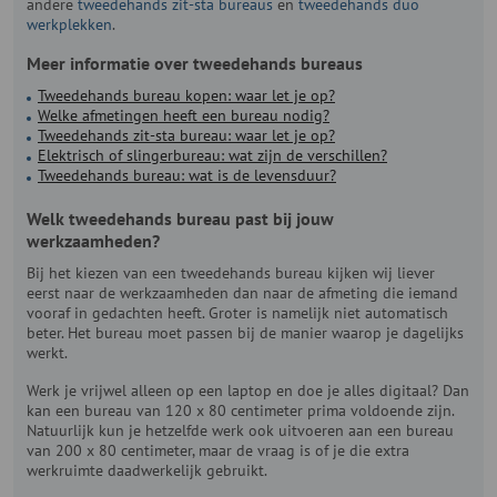
andere
tweedehands zit-sta bureaus
en
tweedehands duo
werkplekken
.
Meer informatie over tweedehands bureaus
Tweedehands bureau kopen: waar let je op?
Welke afmetingen heeft een bureau nodig?
Tweedehands zit-sta bureau: waar let je op?
Elektrisch of slingerbureau: wat zijn de verschillen?
Tweedehands bureau: wat is de levensduur?
Welk tweedehands bureau past bij jouw
werkzaamheden?
Bij het kiezen van een tweedehands bureau kijken wij liever
eerst naar de werkzaamheden dan naar de afmeting die iemand
vooraf in gedachten heeft. Groter is namelijk niet automatisch
beter. Het bureau moet passen bij de manier waarop je dagelijks
werkt.
Werk je vrijwel alleen op een laptop en doe je alles digitaal? Dan
kan een bureau van 120 x 80 centimeter prima voldoende zijn.
Natuurlijk kun je hetzelfde werk ook uitvoeren aan een bureau
van 200 x 80 centimeter, maar de vraag is of je die extra
werkruimte daadwerkelijk gebruikt.