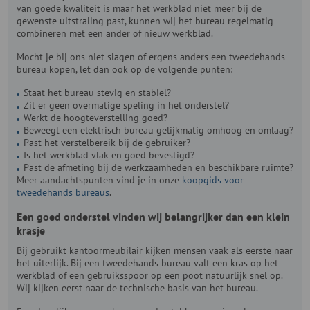
van goede kwaliteit is maar het werkblad niet meer bij de
gewenste uitstraling past, kunnen wij het bureau regelmatig
combineren met een ander of nieuw werkblad.
Mocht je bij ons niet slagen of ergens anders een tweedehands
bureau kopen, let dan ook op de volgende punten:
Staat het bureau stevig en stabiel?
Zit er geen overmatige speling in het onderstel?
Werkt de hoogteverstelling goed?
Beweegt een elektrisch bureau gelijkmatig omhoog en omlaag?
Past het verstelbereik bij de gebruiker?
Is het werkblad vlak en goed bevestigd?
Past de afmeting bij de werkzaamheden en beschikbare ruimte?
Meer aandachtspunten vind je in onze
koopgids voor
tweedehands bureaus
.
Een goed onderstel vinden wij belangrijker dan een klein
krasje
Bij gebruikt kantoormeubilair kijken mensen vaak als eerste naar
het uiterlijk. Bij een tweedehands bureau valt een kras op het
werkblad of een gebruiksspoor op een poot natuurlijk snel op.
Wij kijken eerst naar de technische basis van het bureau.