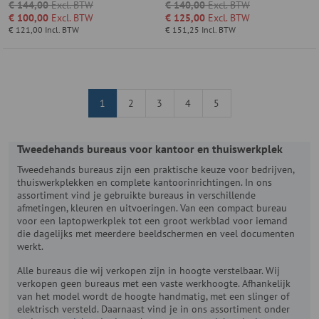
€ 144,00
Excl. BTW
€ 140,00
Excl. BTW
€ 100,00
Excl. BTW
€ 125,00
Excl. BTW
€ 121,00
Incl. BTW
€ 151,25
Incl. BTW
1
2
3
4
5
Tweedehands bureaus voor kantoor en thuiswerkplek
Tweedehands bureaus zijn een praktische keuze voor bedrijven,
thuiswerkplekken en complete kantoorinrichtingen. In ons
assortiment vind je gebruikte bureaus in verschillende
afmetingen, kleuren en uitvoeringen. Van een compact bureau
voor een laptopwerkplek tot een groot werkblad voor iemand
die dagelijks met meerdere beeldschermen en veel documenten
werkt.
Alle bureaus die wij verkopen zijn in hoogte verstelbaar. Wij
verkopen geen bureaus met een vaste werkhoogte. Afhankelijk
van het model wordt de hoogte handmatig, met een slinger of
elektrisch versteld. Daarnaast vind je in ons assortiment onder