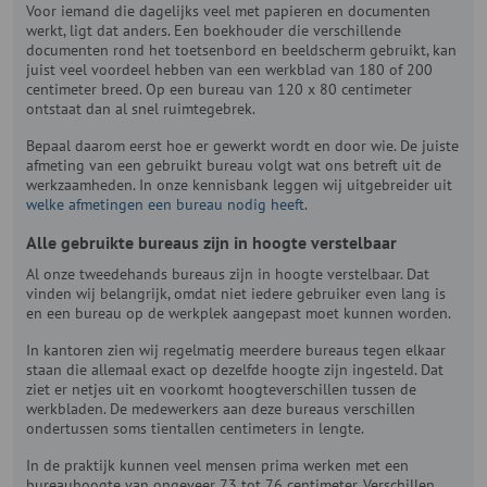
Voor iemand die dagelijks veel met papieren en documenten
werkt, ligt dat anders. Een boekhouder die verschillende
documenten rond het toetsenbord en beeldscherm gebruikt, kan
juist veel voordeel hebben van een werkblad van 180 of 200
centimeter breed. Op een bureau van 120 x 80 centimeter
ontstaat dan al snel ruimtegebrek.
Bepaal daarom eerst hoe er gewerkt wordt en door wie. De juiste
afmeting van een gebruikt bureau volgt wat ons betreft uit de
werkzaamheden. In onze kennisbank leggen wij uitgebreider uit
welke afmetingen een bureau nodig heeft
.
Alle gebruikte bureaus zijn in hoogte verstelbaar
Al onze tweedehands bureaus zijn in hoogte verstelbaar. Dat
vinden wij belangrijk, omdat niet iedere gebruiker even lang is
en een bureau op de werkplek aangepast moet kunnen worden.
In kantoren zien wij regelmatig meerdere bureaus tegen elkaar
staan die allemaal exact op dezelfde hoogte zijn ingesteld. Dat
ziet er netjes uit en voorkomt hoogteverschillen tussen de
werkbladen. De medewerkers aan deze bureaus verschillen
ondertussen soms tientallen centimeters in lengte.
In de praktijk kunnen veel mensen prima werken met een
bureauhoogte van ongeveer 73 tot 76 centimeter. Verschillen