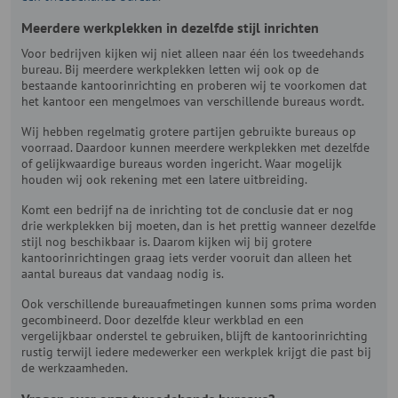
Meerdere werkplekken in dezelfde stijl inrichten
Voor bedrijven kijken wij niet alleen naar één los tweedehands
bureau. Bij meerdere werkplekken letten wij ook op de
bestaande kantoorinrichting en proberen wij te voorkomen dat
het kantoor een mengelmoes van verschillende bureaus wordt.
Wij hebben regelmatig grotere partijen gebruikte bureaus op
voorraad. Daardoor kunnen meerdere werkplekken met dezelfde
of gelijkwaardige bureaus worden ingericht. Waar mogelijk
houden wij ook rekening met een latere uitbreiding.
Komt een bedrijf na de inrichting tot de conclusie dat er nog
drie werkplekken bij moeten, dan is het prettig wanneer dezelfde
stijl nog beschikbaar is. Daarom kijken wij bij grotere
kantoorinrichtingen graag iets verder vooruit dan alleen het
aantal bureaus dat vandaag nodig is.
Ook verschillende bureauafmetingen kunnen soms prima worden
gecombineerd. Door dezelfde kleur werkblad en een
vergelijkbaar onderstel te gebruiken, blijft de kantoorinrichting
rustig terwijl iedere medewerker een werkplek krijgt die past bij
de werkzaamheden.