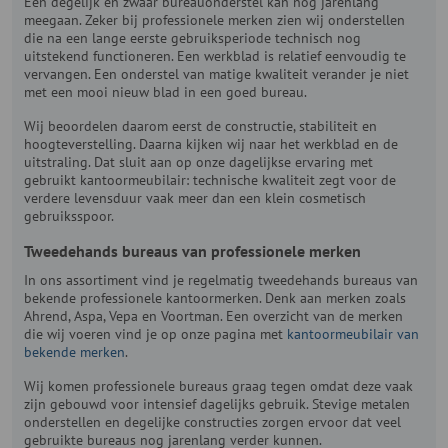
Een degelijk en zwaar bureauonderstel kan nog jarenlang
meegaan. Zeker bij professionele merken zien wij onderstellen
die na een lange eerste gebruiksperiode technisch nog
uitstekend functioneren. Een werkblad is relatief eenvoudig te
vervangen. Een onderstel van matige kwaliteit verander je niet
met een mooi nieuw blad in een goed bureau.
Wij beoordelen daarom eerst de constructie, stabiliteit en
hoogteverstelling. Daarna kijken wij naar het werkblad en de
uitstraling. Dat sluit aan op onze dagelijkse ervaring met
gebruikt kantoormeubilair: technische kwaliteit zegt voor de
verdere levensduur vaak meer dan een klein cosmetisch
gebruiksspoor.
Tweedehands bureaus van professionele merken
In ons assortiment vind je regelmatig tweedehands bureaus van
bekende professionele kantoormerken. Denk aan merken zoals
Ahrend, Aspa, Vepa en Voortman. Een overzicht van de merken
die wij voeren vind je op onze pagina met
kantoormeubilair van
bekende merken
.
Wij komen professionele bureaus graag tegen omdat deze vaak
zijn gebouwd voor intensief dagelijks gebruik. Stevige metalen
onderstellen en degelijke constructies zorgen ervoor dat veel
gebruikte bureaus nog jarenlang verder kunnen.