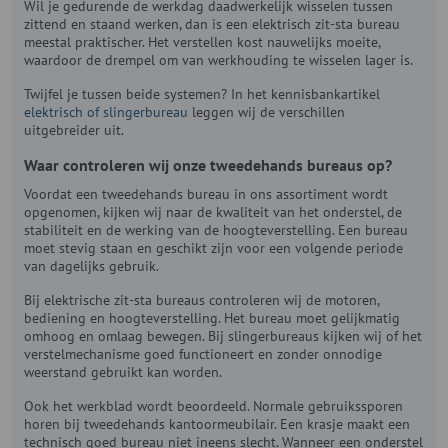
Wil je gedurende de werkdag daadwerkelijk wisselen tussen
zittend en staand werken, dan is een elektrisch zit-sta bureau
meestal praktischer. Het verstellen kost nauwelijks moeite,
waardoor de drempel om van werkhouding te wisselen lager is.
Twijfel je tussen beide systemen? In het kennisbankartikel
elektrisch of slingerbureau
leggen wij de verschillen
uitgebreider uit.
Waar controleren wij onze tweedehands bureaus op?
Voordat een tweedehands bureau in ons assortiment wordt
opgenomen, kijken wij naar de kwaliteit van het onderstel, de
stabiliteit en de werking van de hoogteverstelling. Een bureau
moet stevig staan en geschikt zijn voor een volgende periode
van dagelijks gebruik.
Bij elektrische zit-sta bureaus controleren wij de motoren,
bediening en hoogteverstelling. Het bureau moet gelijkmatig
omhoog en omlaag bewegen. Bij slingerbureaus kijken wij of het
verstelmechanisme goed functioneert en zonder onnodige
weerstand gebruikt kan worden.
Ook het werkblad wordt beoordeeld. Normale gebruikssporen
horen bij tweedehands kantoormeubilair. Een krasje maakt een
technisch goed bureau niet ineens slecht. Wanneer een onderstel