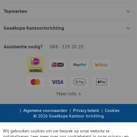
Topmerken
Goedkope Kantoorinrichting
Assistentie nodig?
088 - 229 20 20
Meer info
|
Algemene voorwaarden
|
Privacy beleid
|
Cookies
© 2026 Goedkope Kantoor Inrichting
Wij gebruiken cookies om uw bezoek op onze website te
optimaliseren. Lees meer over ons cookiebeleid in onze
privacy - en