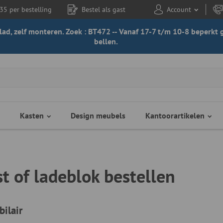
35 per bestelling
Bestel als gast
Account
 blad, zelf monteren. Zoek : BT472 -- Vanaf 17-7 t/m 10-8 beperk
bellen.
Kasten
Design meubels
Kantoorartikelen
st of ladeblok bestellen
ilair