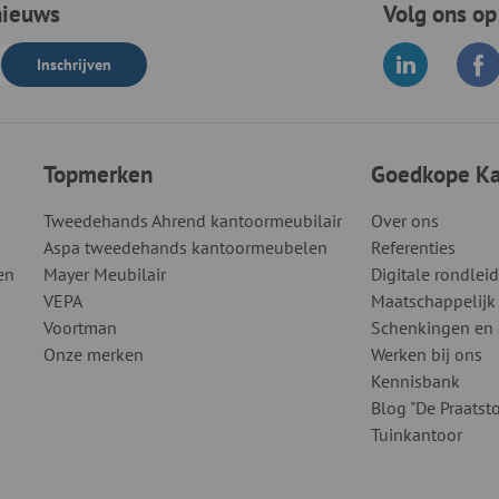
nieuws
Volg ons op
Inschrijven
Topmerken
Goedkope Kan
Tweedehands Ahrend kantoormeubilair
Over ons
Aspa tweedehands kantoormeubelen
Referenties
en
Mayer Meubilair
Digitale rondlei
VEPA
Maatschappelijk
Voortman
Schenkingen en
Onze merken
Werken bij ons
Kennisbank
Blog "De Praatsto
Tuinkantoor