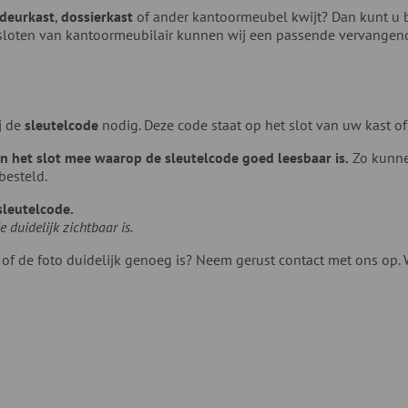
ldeurkast
,
dossierkast
of ander kantoormeubel kwijt? Dan kunt u 
sloten van kantoormeubilair kunnen wij een passende vervangend
j de
sleutelcode
nodig. Deze code staat op het slot van uw kast of
van het slot mee waarop de sleutelcode goed leesbaar is.
Zo kunnen
besteld.
sleutelcode.
 duidelijk zichtbaar is.
u of de foto duidelijk genoeg is? Neem gerust contact met ons op. 