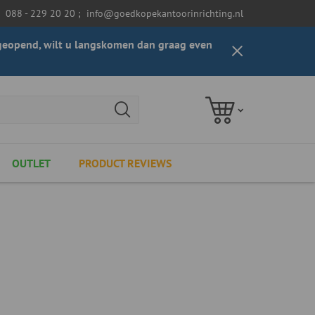
088 - 229 20 20
;
info@goedkopekantoorinrichting.nl
t geopend, wilt u langskomen dan graag even
OUTLET
PRODUCT REVIEWS