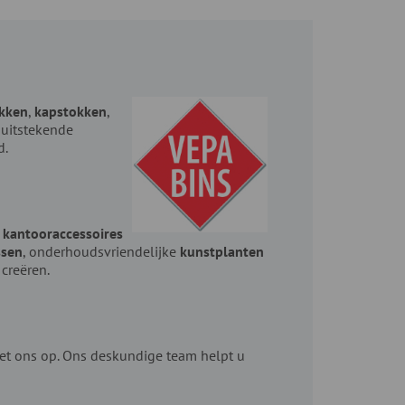
akken
,
kapstokken
,
e uitstekende
d.
e
kantooraccessoires
ssen
, onderhoudsvriendelijke
kunstplanten
 creëren.
t ons op. Ons deskundige team helpt u