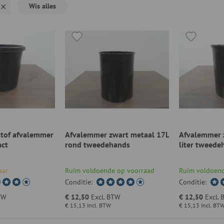
Wis alles
stof afvalemmer
Afvalemmer zwart metaal 17L
Afvalemmer 
act
rond tweedehands
liter tweede
aar
Ruim voldoende op voorraad
Ruim voldoend
Conditie:
Conditie:
TW
€ 12,50
Excl. BTW
€ 12,50
Excl.
€ 15,13
Incl. BTW
€ 15,13
Incl. BT