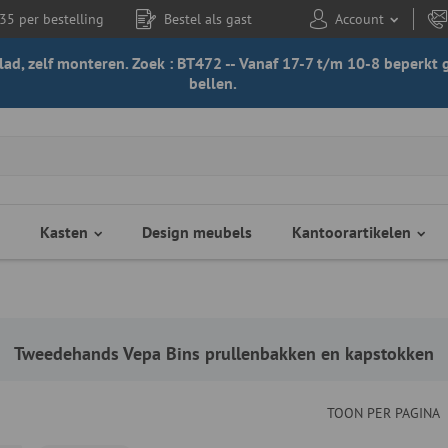
35 per bestelling
Bestel als gast
Account
 blad, zelf monteren. Zoek : BT472 -- Vanaf 17-7 t/m 10-8 beperk
bellen.
Kasten
Design meubels
Kantoorartikelen
Tweedehands Vepa Bins prullenbakken en kapstokken
TOON PER PAGINA