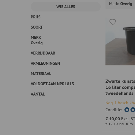
Merk
Overig
WIS ALLES
PRIJS
SOORT
MERK
Overig
VERRIJDBAAR
ARMLEUNINGEN
MATERIAAL
Zwarte kunst
VOLDOET AAN NPR1813
16 liter comp
tweedehands
AANTAL
Nog 1 beschikb
Conditie:
€ 10,00
Excl. B
€ 12,10
Incl. BTW