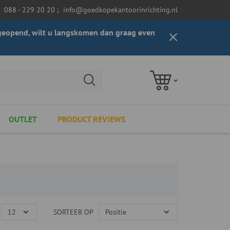
088 - 229 20 20
;
info@goedkopekantoorinrichting.nl
t geopend, wilt u langskomen dan graag even
OUTLET
PRODUCT REVIEWS
SORTEER OP