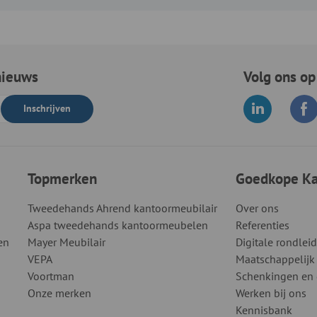
nieuws
Volg ons op
Inschrijven
Topmerken
Goedkope Kan
Tweedehands Ahrend kantoormeubilair
Over ons
Aspa tweedehands kantoormeubelen
Referenties
en
Mayer Meubilair
Digitale rondlei
VEPA
Maatschappelijk
Voortman
Schenkingen en
Onze merken
Werken bij ons
Kennisbank