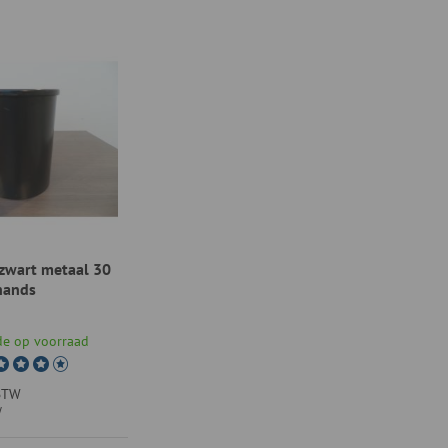
zwart metaal 30
hands
e op voorraad
 BTW
W