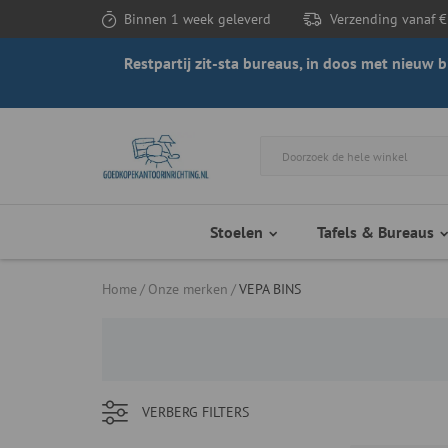
Binnen 1 week geleverd
Verzending vanaf €
Restpartij zit-sta bureaus, in doos met nieuw
Stoelen
Tafels & Bureaus
Home
Onze merken
VEPA BINS
VERBERG
FILTERS