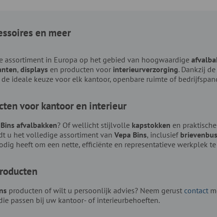
essoires en meer
se assortiment in Europa op het gebied van hoogwaardige
afvalb
anten
,
displays
en producten voor
interieurverzorging
. Dankzij d
ns de ideale keuze voor elk kantoor, openbare ruimte of bedrijfspan
ten voor kantoor en interieur
Bins afvalbakken
? Of wellicht stijlvolle
kapstokken
en praktisch
dt u het volledige assortiment van
Vepa Bins
, inclusief
brievenbu
nodig heeft om een nette, efficiënte en representatieve werkplek te
producten
ns
producten of wilt u persoonlijk advies? Neem gerust
contact
me
die passen bij uw kantoor- of interieurbehoeften.