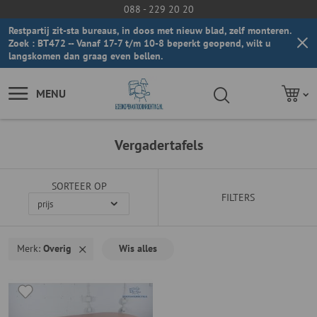
088 - 229 20 20
Restpartij zit-sta bureaus, in doos met nieuw blad, zelf monteren.
Zoek : BT472 -- Vanaf 17-7 t/m 10-8 beperkt geopend, wilt u
langskomen dan graag even bellen.
MENU
Vergadertafels
SORTEER OP
FILTERS
Merk
Overig
Wis alles