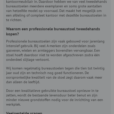
kantoormeubilair in. Daardoor hebben we van veel tweedehands
bureaustoelen meerdere exemplaren en soms grote aantallen
van hetzelfde model op voorraad. Dat maakt het mogelijk om
een afdeling of compleet kantoor met dezelfde bureaustoelen in
te richten.
Waarom een professionele bureaustoel tweedehands
kopen?
Professionele bureaustoelen zijn vaak gebouwd voor jarenlang
intensief gebruik. Bij veel A-merken zijn onderdelen zoals
gasveren, wielen en armleggers bovendien vervangbaar. Een
stoel hoeft daardoor niet te worden afgeschreven zodra één
onderdeel slijtage vertoont.
Wij komen regelmatig bureaustoelen tegen die tien tot twintig
jaar oud zijn en technisch nog goed functioneren. De
oorspronkelijke kwaliteit van de stoel zegt daarom vaak meer
dan alleen de leeftijd.
Door een kwalitatieve gebruikte bureaustoel opnieuw in te
zetten, wordt de bestaande levensduur beter benut en zijn
minder nieuwe grondstoffen nodig voor de inrichting van een
werkplek.
Veelgestelde vragen