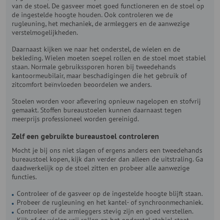
van de stoel. De gasveer moet goed functioneren en de stoel op
de ingestelde hoogte houden. Ook controleren we de
rugleuning, het mechaniek, de armleggers en de aanwezige
verstelmogelijkheden.
Daarnaast kijken we naar het onderstel, de wielen en de
bekleding. Wielen moeten soepel rollen en de stoel moet stabiel
staan. Normale gebruikssporen horen bij tweedehands
kantoormeubilair, maar beschadigingen die het gebruik of
zitcomfort beïnvloeden beoordelen we anders.
Stoelen worden voor aflevering opnieuw nagelopen en stofvrij
gemaakt. Stoffen bureaustoelen kunnen daarnaast tegen
meerprijs professioneel worden gereinigd.
Zelf een gebruikte bureaustoel controleren
Mocht je bij ons niet slagen of ergens anders een tweedehands
bureaustoel kopen, kijk dan verder dan alleen de uitstraling. Ga
daadwerkelijk op de stoel zitten en probeer alle aanwezige
functies.
Controleer of de gasveer op de ingestelde hoogte blijft staan.
Probeer de rugleuning en het kantel- of synchroonmechaniek.
Controleer of de armleggers stevig zijn en goed verstellen.
Kijk of de wielen vrij rollen en het onderstel stabiel staat.