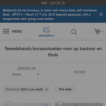
088 - 229 20 20
Restpartij zit-sta bureaus, in doos met nieuw blad, zelf monteren.
Zoek : BT472 -- Vanaf 17-7 t/m 10-8 beperkt geopend, wilt u
langskomen dan graag even bellen.
MENU
Tweedehands bureaustoelen voor op kantoor en
thuis
SORTEER OP
FILTERS
Materiaal
Stof i.c.m. mesh
Wis alles