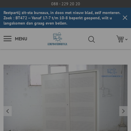
088 - 229 20 20
Restpartij zit-sta bureaus, in doos met nieuw blad, zelf monteren.
Zoek : BT472 -- Vanaf 17-7 t/m 10-8 beperkt geopend, wilt u
langskomen dan graag even bellen.
MENU