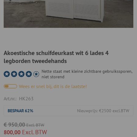
Akoestische schuifdeurkast wit 6 lades 4
legborden tweedehands
Nette staat met kleine zichtbare gebruikssporen,
niet storend
Wees er snel bij, dit is de laatste!
Art.nr.:
HK263
BESPAAR
62%
Nieuwprijs: €2500 excl.BTW
€ 950,00
Excl. BTW
Excl. BTW
800,00