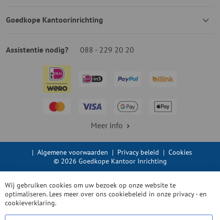
Goedkope Kantoorinrichting
Assistentie nodig?
088 - 229 20 20
Meer info
|
Algemene voorwaarden
|
Privacy beleid
|
Cookies
© 2026 Goedkope Kantoor Inrichting
Wij gebruiken cookies om uw bezoek op onze website te
optimaliseren. Lees meer over ons cookiebeleid in onze
privacy - en
cookieverklaring.