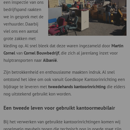
een inspectie van ons
bedrijfspand raakten
we in gesprek met de
verhuurder. Daarbij
viel ons een aantal
grote zakken met
kleding op. Al snel bleek dat deze waren ingezameld door
Martin
Cornel
van
Cornel Bouwbedrijf
, die zich al jarenlang inzet voor
hulptransporten naar
Albanië
.
Zijn betrokkenheid en enthousiasme maakten indruk. Al snel
ontstond het idee om ook vanuit Goedkope Kantoorinrichting een
bijdrage te leveren met
tweedehands kantoorinrichting
die elders
nog uitstekend gebruikt kon worden.
Een tweede leven voor gebruikt kantoormeubilair
Bij het verwerken van gebruikte kantoorinrichtingen komen wij
regelmatig meubels tegen die technisch nog in goede staat zijn,