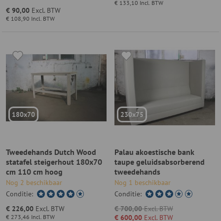
€ 133,10
Incl. BTW
€ 90,00
Excl. BTW
€ 108,90
Incl. BTW
180x70
230x75
Tweedehands Dutch Wood
Palau akoestische bank
statafel steigerhout 180x70
taupe geluidsabsorberend
cm 110 cm hoog
tweedehands
Nog 2 beschikbaar
Nog 1 beschikbaar
Conditie:
Conditie:
€ 226,00
Excl. BTW
€ 700,00
Excl. BTW
€ 273,46
Incl. BTW
€ 600,00
Excl. BTW