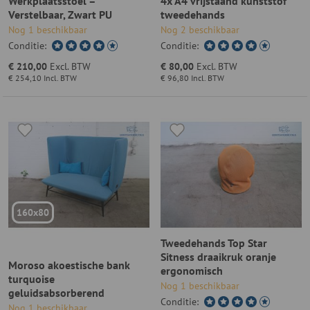
Werkplaatsstoel –
4x A4 vrijstaand kunststof
Verstelbaar, Zwart PU
tweedehands
Schuim, Draaibaar
Nog 1 beschikbaar
Nog 2 beschikbaar
Conditie:
Conditie:
€ 210,00
Excl. BTW
€ 80,00
Excl. BTW
€ 254,10
Incl. BTW
€ 96,80
Incl. BTW
160x80
Tweedehands Top Star
Sitness draaikruk oranje
Moroso akoestische bank
ergonomisch
turquoise
Nog 1 beschikbaar
geluidsabsorberend
Conditie:
tweedehands
Nog 1 beschikbaar