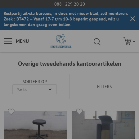
088 - 229 20 20
Restpartij zit-sta bureaus, in doos met nieuw blad, zelf monteren.
Zoek : BT472 -- Vanaf 17-7 t/m 10-8 beperkt geopend, wilt u
langskomen dan graag even bellen.
MENU
Overige tweedehands kantoorartikelen
SORTEER OP
FILTERS