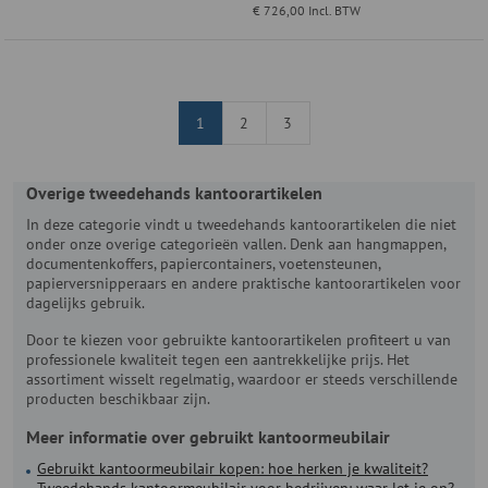
€ 726,00
Incl. BTW
1
2
3
Overige tweedehands kantoorartikelen
In deze categorie vindt u tweedehands kantoorartikelen die niet
onder onze overige categorieën vallen. Denk aan hangmappen,
documentenkoffers, papiercontainers, voetensteunen,
papierversnipperaars en andere praktische kantoorartikelen voor
dagelijks gebruik.
Door te kiezen voor gebruikte kantoorartikelen profiteert u van
professionele kwaliteit tegen een aantrekkelijke prijs. Het
assortiment wisselt regelmatig, waardoor er steeds verschillende
producten beschikbaar zijn.
Meer informatie over gebruikt kantoormeubilair
Gebruikt kantoormeubilair kopen: hoe herken je kwaliteit?
Tweedehands kantoormeubilair voor bedrijven: waar let je op?