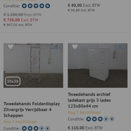
€ 80,00
Excl. BTW
Conditie:
€ 96,80
Incl. BTW
€ 1.200,00
Excl. BTW
€ 750,00
Excl. BTW
€ 907,50
Incl. BTW
50x38
Tweedehands archief
ladekast grijs 3 lades
Tweedehands Folderdisplay
123x80x44 cm
Zilvergrijs Verrijdbaar 4
Nog 1 beschikbaar
Schappen
Conditie:
Nog 1 beschikbaar
€ 110,00
Excl. BTW
Conditie: