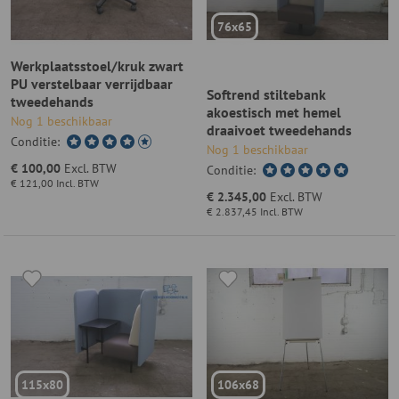
76x65
Werkplaatsstoel/kruk zwart
PU verstelbaar verrijdbaar
Softrend stiltebank
tweedehands
akoestisch met hemel
Nog 1 beschikbaar
draaivoet tweedehands
Conditie:
werkplek
Nog 1 beschikbaar
€ 100,00
Excl. BTW
Conditie:
€ 121,00
Incl. BTW
€ 2.345,00
Excl. BTW
€ 2.837,45
Incl. BTW
115x80
106x68