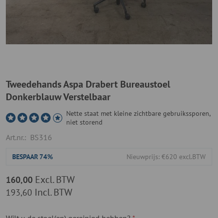
Tweedehands Aspa Drabert Bureaustoel
Donkerblauw Verstelbaar
Nette staat met kleine zichtbare gebruikssporen,
niet storend
Art.nr.:
BS316
BESPAAR
74%
Nieuwprijs: €620 excl.BTW
Excl. BTW
160,00
Incl. BTW
193,60