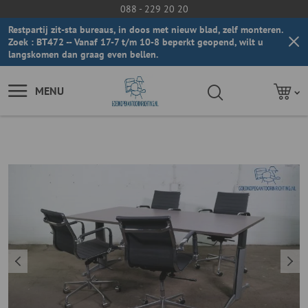
088 - 229 20 20
Restpartij zit-sta bureaus, in doos met nieuw blad, zelf monteren.
Zoek : BT472 -- Vanaf 17-7 t/m 10-8 beperkt geopend, wilt u
langskomen dan graag even bellen.
MENU