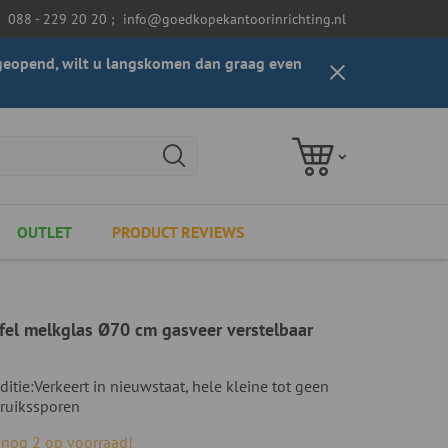
088 - 229 20 20
;
info@goedkopekantoorinrichting.nl
t geopend, wilt u langskomen dan graag even
OUTLET
PRODUCT REVIEWS
fel melkglas Ø70 cm gasveer verstelbaar
ditie:
Verkeert in nieuwstaat, hele kleine tot geen
ruikssporen
, nog 2 op voorraad!