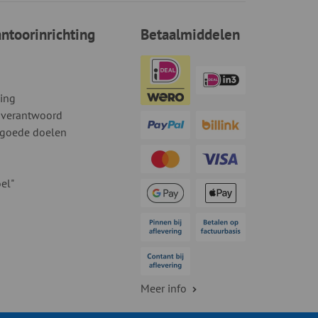
toorinrichting
Betaalmiddelen
ding
 verantwoord
 goede doelen
el"
Meer info