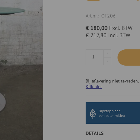
Art.nr.:
OT206
€ 180,00
Excl. BTW
€ 217,80
Incl. BTW
Bij aflevering niet tevrede
Klik hier
Bijdragen aan
een beter milieu
DETAILS