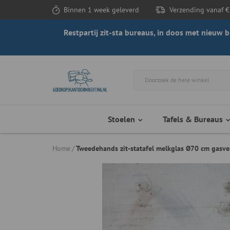
Binnen 1 week geleverd
Verzending vanaf €
Restpartij zit-sta bureaus, in doos met nieuw
Stoelen
Tafels & Bureaus
Home
Tweedehands zit-statafel melkglas Ø70 cm gasv