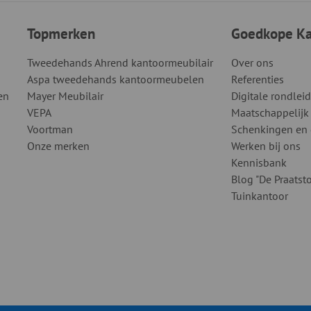
Topmerken
Goedkope Kan
Tweedehands Ahrend kantoormeubilair
Over ons
Aspa tweedehands kantoormeubelen
Referenties
en
Mayer Meubilair
Digitale rondlei
VEPA
Maatschappelijk
Voortman
Schenkingen en
Onze merken
Werken bij ons
Kennisbank
Blog "De Praatsto
Tuinkantoor