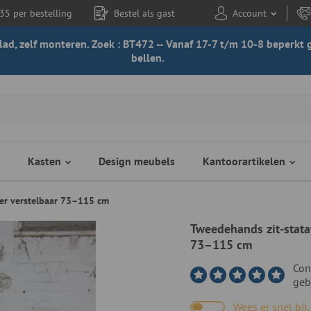
35 per bestelling
Bestel als gast
Account
 blad, zelf monteren. Zoek : BT472 -- Vanaf 17-7 t/m 10-8 beperk
bellen.
Kasten
Design meubels
Kantoorartikelen
eer verstelbaar 73–115 cm
Tweedehands zit-stata
73–115 cm
Con
geb
Wees er snel bij