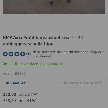
BMA Axia Profit bureaustoel zwart – 4D
armleggers, schuifzitting
Nette staat met kleine zichtbare gebruikssporen,
niet storend
Ruim voldoende op voorraad
Art.nr.:
BS372
BESPAAR
64%
Nieuwprijs: €780 excl.BTW
Excl. BTW
280,00
Incl. BTW
338,80