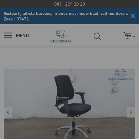
088 - 229 20 20
Restpartij zit-sta bureaus, in doos met nieuw blad, zelf monteren.
Zoek : BT472
MENU