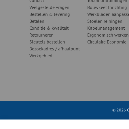
Contact
Totaal ontruimingen
Veelgestelde vragen
Bouwkeet Inrichting
Bestellen & levering
Werkbladen aanpass
Betalen
Stoelen reiningen
Conditie & kwaliteit
Kabelmanagement
Retourneren
Ergonomisch werken
Sleutels bestellen
Circulaire Economie
Bezoekadres / afhaalpunt
Werkgebied
© 2026 G