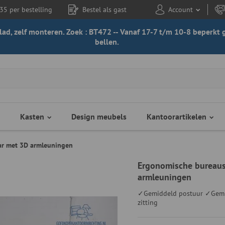
35 per bestelling
Bestel als gast
Account
 blad, zelf monteren. Zoek : BT472 -- Vanaf 17-7 t/m 10-8 beperk
bellen.
Kasten
Design meubels
Kantoorartikelen
ar met 3D armleuningen
Ergonomische bureaus
armleuningen
✓Gemiddeld postuur ✓Gemid
zitting