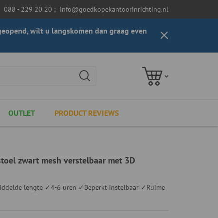
088 - 229 20 20
;
info@goedkopekantoorinrichting.nl
t geopend, wilt u langskomen dan graag even
OUTLET
PRODUCT REVIEWS
toel zwart mesh verstelbaar met 3D
delde lengte ✓4-6 uren ✓Beperkt instelbaar ✓Ruime