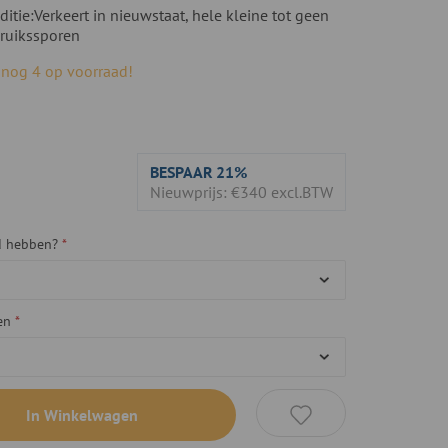
ditie:
Verkeert in nieuwstaat, hele kleine tot geen
ruikssporen
, nog 4 op voorraad!
BESPAAR
21%
Nieuwprijs: €340 excl.BTW
gd hebben?
en
In Winkelwagen