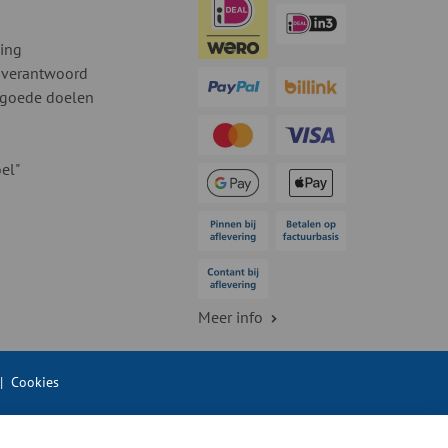
ding
 verantwoord
 goede doelen
el"
Meer info
|
Cookies