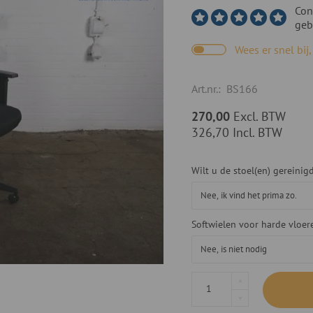
Con
geb
Wees er snel bij
Art.nr.:
BS166
270,00
Excl. BTW
326,70
Incl. BTW
Wilt u de stoel(en) gereini
Softwielen voor harde vloer