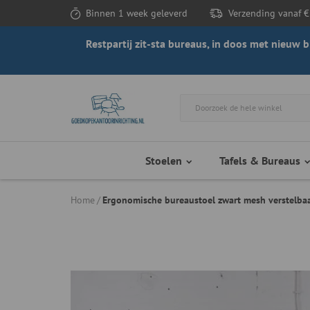
Binnen 1 week geleverd
Verzending vanaf €
Restpartij zit-sta bureaus, in doos met nieuw
Stoelen
Tafels & Bureaus
Home
Ergonomische bureaustoel zwart mesh verstelba