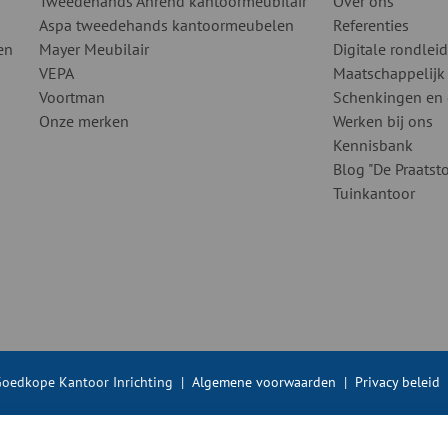
Tweedehands Ahrend kantoormeubilair
Over ons
Aspa tweedehands kantoormeubelen
Referenties
en
Mayer Meubilair
Digitale rondlei
VEPA
Maatschappelijk
Voortman
Schenkingen en
Onze merken
Werken bij ons
Kennisbank
Blog "De Praatsto
Tuinkantoor
oedkope Kantoor Inrichting
|
Algemene voorwaarden
|
Privacy beleid