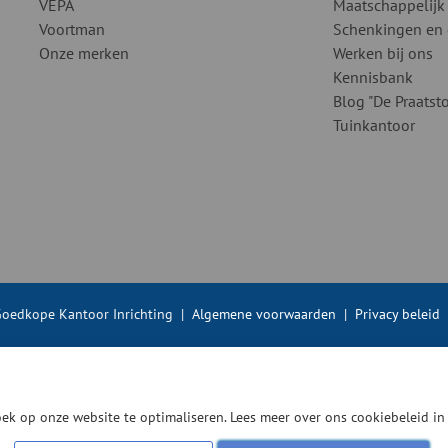
VEPA
Maatschappelijk
Voortman
Schenkingen en
Onze merken
Werken bij ons
Kennisbank
Blog "De Praatsto
Tuinkantoor
oedkope Kantoor Inrichting
|
Algemene voorwaarden
|
Privacy beleid
ek op onze website te optimaliseren. Lees meer over ons cookiebeleid i