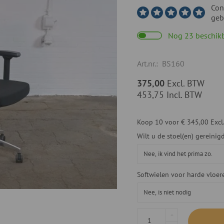
Con
geb
Nog 23 beschik
Art.nr.:
BS160
375,00
Excl. BTW
453,75
Incl. BTW
Koop 10 voor
€ 345,00
Excl
Wilt u de stoel(en) gereini
Softwielen voor harde vloer