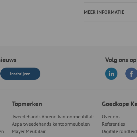
MEER INFORMATIE
nieuws
Volg ons op
Inschrijven
Topmerken
Goedkope Kan
Tweedehands Ahrend kantoormeubilair
Over ons
Aspa tweedehands kantoormeubelen
Referenties
en
Mayer Meubilair
Digitale rondlei