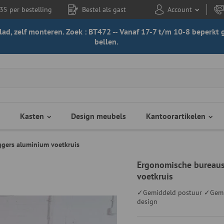
35 per bestelling
Bestel als gast
Account
 blad, zelf monteren. Zoek : BT472 -- Vanaf 17-7 t/m 10-8 beperk
bellen.
Kasten
Design meubels
Kantoorartikelen
gers aluminium voetkruis
Ergonomische bureaus
voetkruis
✓Gemiddeld postuur ✓Gemid
design