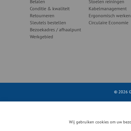
Betalen
Stoelen reiningen
Conditie & kwaliteit
Kabelmanagement
Retourneren
Ergonomisch werken
Sleutels bestellen
Circulaire Economie
Bezoekadres / afhaalpunt
Werkgebied
© 2026 G
Wij gebruiken cookies om uw bezo