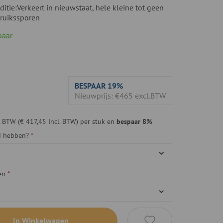
ditie:
Verkeert in nieuwstaat, hele kleine tot geen
ruikssporen
baar
BESPAAR
19%
Nieuwprijs: €465 excl.BTW
. BTW
(
€ 417,45
Incl. BTW) per stuk
en
bespaar
8
%
gd hebben?
en
In Winkelwagen