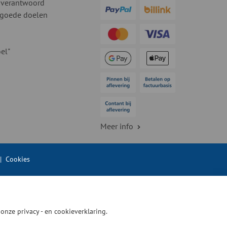
 verantwoord
 goede doelen
el"
Meer info
|
Cookies
n onze
privacy - en cookieverklaring.