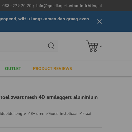
088 - 229 20 20
;
info@goedkopekantoorinrichting.nl
t geopend, wilt u langskomen dan graag even
OUTLET
PRODUCT REVIEWS
toel zwart mesh 4D armleggers aluminium
delde lengte ✓8+ uren ✓Goed instelbaar ✓Fraai