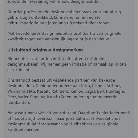
zonder de investering van nieuw designmeubilair.
Doordat professionele designmeubelen vaak voor langdurig
gebruik zijn ontwikkeld, kunnen ze na hun eerste
gebruiksperiode nog jarenlang uitstekend dienstdoen.
Met tweedehands designmeubilair profiteert u van originele
kwaliteit tegen een aanzienlijk lagere prijs dan nieuw.
Uitsluitend originele designmerken
Binnen deze categorie vindt u uitsluitend originele
designmeubelen. Wij nemen geen imitatie of namaak op in ons
assortiment.
Ons aanbod bestaat uit wisselende partijen van bekende
designmerken. Denk onder andere aan Vitra, Gispen, Artifort,
Wilkhahn, HAG, Kartell, Rolf Benz, Kembo, Segis, Bert Plantagie,
Renz, Varier, Papatya, Kusch+Co en andere gerenommeerde
fabrikanten.
Het assortiment wisselt voortdurend. Daardoor is niet ieder merk
of model altijd leverbaar, maar juist dat maakt tweedehands
designmeubilair interessant voor liefhebbers van originele
kwaliteitsmerken.