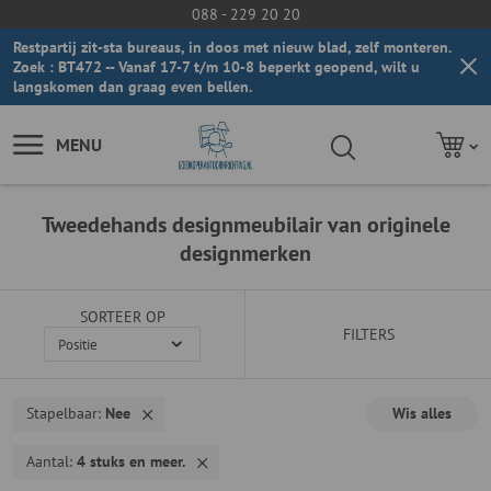
088 - 229 20 20
Restpartij zit-sta bureaus, in doos met nieuw blad, zelf monteren.
Zoek : BT472 -- Vanaf 17-7 t/m 10-8 beperkt geopend, wilt u
langskomen dan graag even bellen.
MENU
Tweedehands designmeubilair van originele
designmerken
SORTEER OP
FILTERS
Stapelbaar
Nee
Wis alles
Aantal
4 stuks en meer.