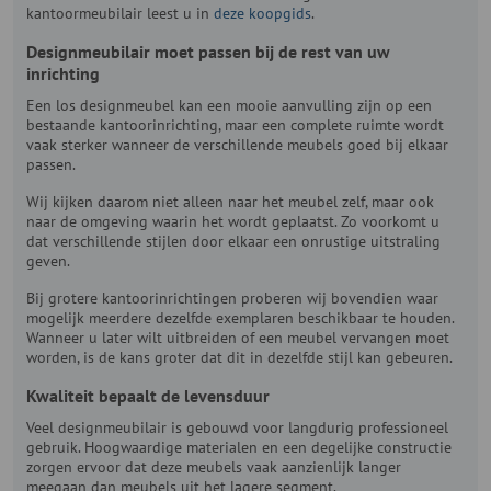
kantoormeubilair leest u in
deze koopgids
.
Designmeubilair moet passen bij de rest van uw
inrichting
Een los designmeubel kan een mooie aanvulling zijn op een
bestaande kantoorinrichting, maar een complete ruimte wordt
vaak sterker wanneer de verschillende meubels goed bij elkaar
passen.
Wij kijken daarom niet alleen naar het meubel zelf, maar ook
naar de omgeving waarin het wordt geplaatst. Zo voorkomt u
dat verschillende stijlen door elkaar een onrustige uitstraling
geven.
Bij grotere kantoorinrichtingen proberen wij bovendien waar
mogelijk meerdere dezelfde exemplaren beschikbaar te houden.
Wanneer u later wilt uitbreiden of een meubel vervangen moet
worden, is de kans groter dat dit in dezelfde stijl kan gebeuren.
Kwaliteit bepaalt de levensduur
Veel designmeubilair is gebouwd voor langdurig professioneel
gebruik. Hoogwaardige materialen en een degelijke constructie
zorgen ervoor dat deze meubels vaak aanzienlijk langer
meegaan dan meubels uit het lagere segment.