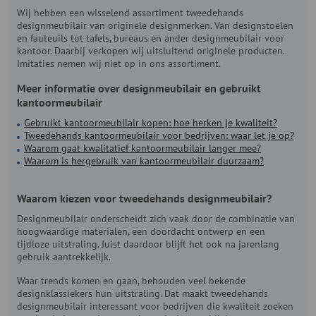
Wij hebben een wisselend assortiment tweedehands
designmeubilair van originele designmerken. Van designstoelen
en fauteuils tot tafels, bureaus en ander designmeubilair voor
kantoor. Daarbij verkopen wij uitsluitend originele producten.
Imitaties nemen wij niet op in ons assortiment.
Meer informatie over designmeubilair en gebruikt
kantoormeubilair
Gebruikt kantoormeubilair kopen: hoe herken je kwaliteit?
Tweedehands kantoormeubilair voor bedrijven: waar let je op?
Waarom gaat kwalitatief kantoormeubilair langer mee?
Waarom is hergebruik van kantoormeubilair duurzaam?
Waarom kiezen voor tweedehands designmeubilair?
Designmeubilair onderscheidt zich vaak door de combinatie van
hoogwaardige materialen, een doordacht ontwerp en een
tijdloze uitstraling. Juist daardoor blijft het ook na jarenlang
gebruik aantrekkelijk.
Waar trends komen en gaan, behouden veel bekende
designklassiekers hun uitstraling. Dat maakt tweedehands
designmeubilair interessant voor bedrijven die kwaliteit zoeken