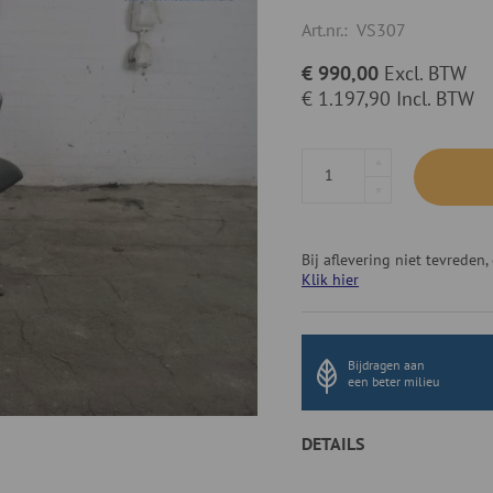
Art.nr.:
VS307
€ 990,00
Excl. BTW
€ 1.197,90
Incl. BTW
Bij aflevering niet tevrede
Klik hier
Bijdragen aan
een beter milieu
DETAILS