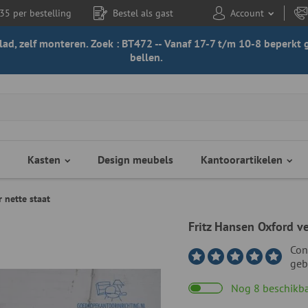
35 per bestelling
Bestel als gast
Account
 blad, zelf monteren. Zoek : BT472 -- Vanaf 17-7 t/m 10-8 beperk
bellen.
Kasten
Design meubels
Kantoorartikelen
 nette staat
Fritz Hansen Oxford ve
Con
geb
Nog 8 beschikb