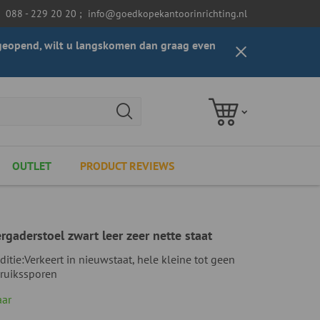
088 - 229 20 20
;
info@goedkopekantoorinrichting.nl
t geopend, wilt u langskomen dan graag even
OUTLET
PRODUCT REVIEWS
rgaderstoel zwart leer zeer nette staat
ditie:
Verkeert in nieuwstaat, hele kleine tot geen
ruikssporen
aar