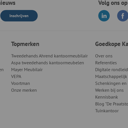
nieuws
Volg ons op
Inschrijven
Topmerken
Goedkope Kan
Tweedehands Ahrend kantoormeubilair
Over ons
Aspa tweedehands kantoormeubelen
Referenties
en
Mayer Meubilair
Digitale rondlei
VEPA
Maatschappelijk
Voortman
Schenkingen en
Onze merken
Werken bij ons
Kennisbank
Blog "De Praatsto
Tuinkantoor