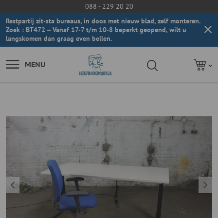
088 - 229 20 20
Restpartij zit-sta bureaus, in doos met nieuw blad, zelf monteren.
Zoek : BT472 -- Vanaf 17-7 t/m 10-8 beperkt geopend, wilt u
langskomen dan graag even bellen.
MENU