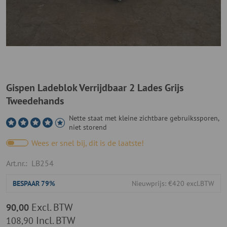
Gispen Ladeblok Verrijdbaar 2 Lades Grijs
Tweedehands
Nette staat met kleine zichtbare gebruikssporen,
niet storend
Wees er snel bij, dit is de laatste!
Art.nr.:
LB254
BESPAAR
79%
Nieuwprijs: €420 excl.BTW
Excl. BTW
90,00
Incl. BTW
108,90