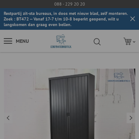
088 - 229 20 20
Restpartij zit-sta bureaus, in doos met nieuw blad, zelf monteren.
Zoek : BT472 -- Vanaf 17-7 t/m 10-8 beperkt geopend, wilt u
langskomen dan graag even bellen.
MENU