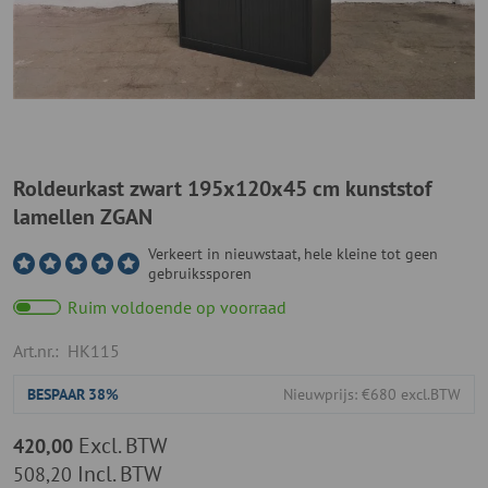
Roldeurkast zwart 195x120x45 cm kunststof
lamellen ZGAN
Verkeert in nieuwstaat, hele kleine tot geen
gebruikssporen
Ruim voldoende op voorraad
Art.nr.:
HK115
BESPAAR
38%
Nieuwprijs: €680 excl.BTW
Excl. BTW
420,00
Incl. BTW
508,20