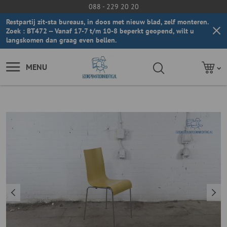
088 - 229 20 20
Restpartij zit-sta bureaus, in doos met nieuw blad, zelf monteren.
Zoek : BT472 -- Vanaf 17-7 t/m 10-8 beperkt geopend, wilt u
langskomen dan graag even bellen.
MENU