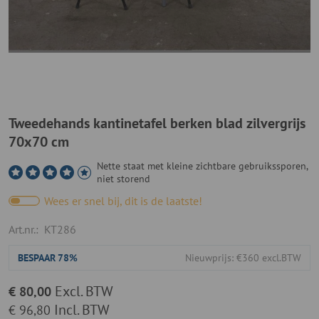
Tweedehands kantinetafel berken blad zilvergrijs
70x70 cm
Nette staat met kleine zichtbare gebruikssporen,
niet storend
Wees er snel bij, dit is de laatste!
Art.nr.:
KT286
BESPAAR
78%
Nieuwprijs: €360 excl.BTW
Excl. BTW
€ 80,00
Incl. BTW
€ 96,80