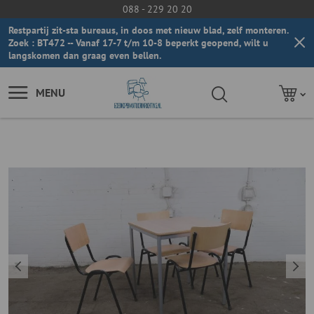
088 - 229 20 20
Restpartij zit-sta bureaus, in doos met nieuw blad, zelf monteren.
Zoek : BT472 -- Vanaf 17-7 t/m 10-8 beperkt geopend, wilt u
langskomen dan graag even bellen.
MENU