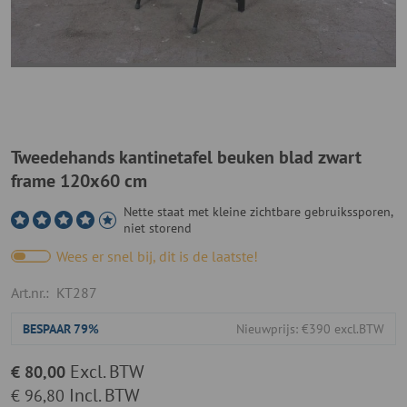
Tweedehands kantinetafel beuken blad zwart
frame 120x60 cm
Nette staat met kleine zichtbare gebruikssporen,
niet storend
Wees er snel bij, dit is de laatste!
Art.nr.:
KT287
BESPAAR
79%
Nieuwprijs: €390 excl.BTW
Excl. BTW
€ 80,00
Incl. BTW
€ 96,80