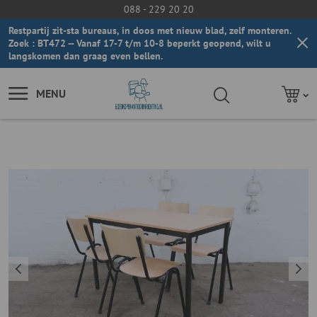
088 - 229 20 20
Restpartij zit-sta bureaus, in doos met nieuw blad, zelf monteren.
Zoek : BT472 -- Vanaf 17-7 t/m 10-8 beperkt geopend, wilt u
langskomen dan graag even bellen.
MENU