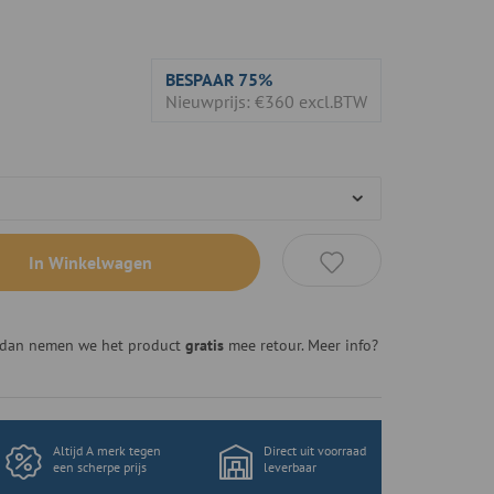
BESPAAR
75%
Nieuwprijs: €360 excl.BTW
In Winkelwagen
n, dan nemen we het product
gratis
mee retour. Meer info?
Altijd A merk tegen
Direct uit voorraad
een scherpe prijs
leverbaar