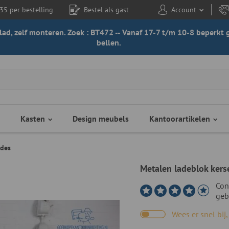
35 per bestelling
Bestel als gast
Account
 blad, zelf monteren. Zoek : BT472 -- Vanaf 17-7 t/m 10-8 beperk
bellen.
Kasten
Design meubels
Kantoorartikelen
ades
Metalen ladeblok kers
Con
geb
Wees er snel bij