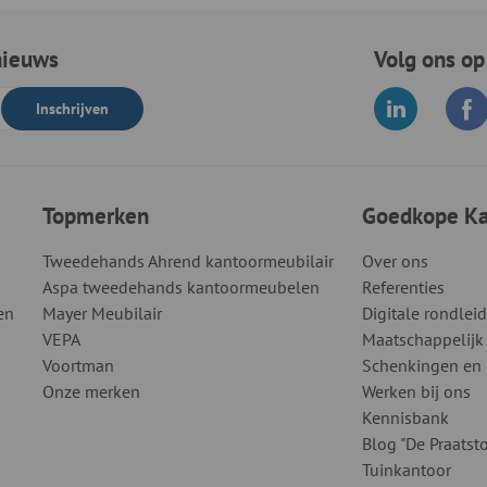
nieuws
Volg ons op
Inschrijven
Topmerken
Goedkope Kan
Tweedehands Ahrend kantoormeubilair
Over ons
Aspa tweedehands kantoormeubelen
Referenties
en
Mayer Meubilair
Digitale rondlei
VEPA
Maatschappelijk
Voortman
Schenkingen en
Onze merken
Werken bij ons
Kennisbank
Blog "De Praatsto
Tuinkantoor