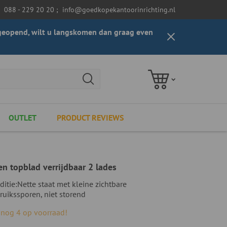
088 - 229 20 20
;
info@goedkopekantoorinrichting.nl
t geopend, wilt u langskomen dan graag even
OUTLET
PRODUCT REVIEWS
en topblad verrijdbaar 2 lades
ditie:
Nette staat met kleine zichtbare
ruikssporen, niet storend
, nog 4 op voorraad!