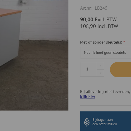
Art.nr.:
LB245
90,00
Excl. BTW
108,90
Incl. BTW
Met of zonder sleutel(s)
Bij aflevering niet tevrede
Klik hier
Bijdragen aan
een beter milieu