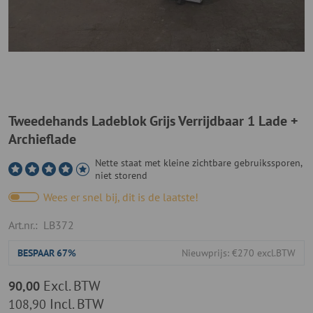
Tweedehands Ladeblok Grijs Verrijdbaar 1 Lade +
Archieflade
Nette staat met kleine zichtbare gebruikssporen,
niet storend
Wees er snel bij, dit is de laatste!
Art.nr.:
LB372
BESPAAR
67%
Nieuwprijs: €270 excl.BTW
Excl. BTW
90,00
Incl. BTW
108,90