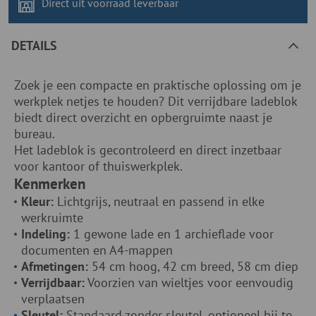
Direct uit voorraad
leverbaar
DETAILS
Zoek je een compacte en praktische oplossing om je
werkplek netjes te houden? Dit verrijdbare ladeblok
biedt direct overzicht en opbergruimte naast je
bureau.
Het ladeblok is gecontroleerd en direct inzetbaar
voor kantoor of thuiswerkplek.
Kenmerken
Kleur:
Lichtgrijs, neutraal en passend in elke
werkruimte
Indeling:
1 gewone lade en 1 archieflade voor
documenten en A4-mappen
Afmetingen:
54 cm hoog, 42 cm breed, 58 cm diep
Verrijdbaar:
Voorzien van wieltjes voor eenvoudig
verplaatsen
Sleutel:
Standaard zonder sleutel, optioneel bij te