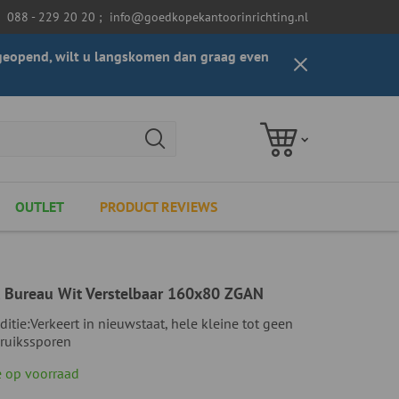
088 - 229 20 20
;
info@goedkopekantoorinrichting.nl
t geopend, wilt u langskomen dan graag even
OUTLET
PRODUCT REVIEWS
 Bureau Wit Verstelbaar 160x80 ZGAN
ditie:
Verkeert in nieuwstaat, hele kleine tot geen
ruikssporen
 op voorraad