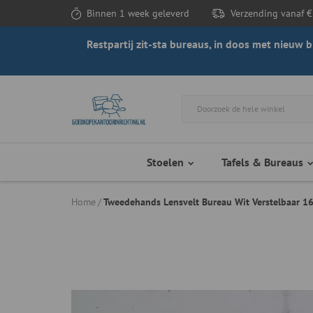
Binnen 1 week geleverd
Verzending vanaf €
Restpartij zit-sta bureaus, in doos met nieuw
Stoelen
Tafels & Bureaus
Home
Tweedehands Lensvelt Bureau Wit Verstelbaar 