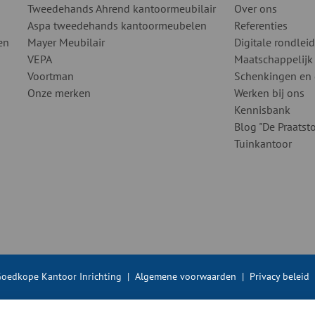
Tweedehands Ahrend kantoormeubilair
Over ons
Aspa tweedehands kantoormeubelen
Referenties
en
Mayer Meubilair
Digitale rondlei
VEPA
Maatschappelijk
Voortman
Schenkingen en
Onze merken
Werken bij ons
Kennisbank
Blog "De Praatsto
Tuinkantoor
oedkope Kantoor Inrichting
|
Algemene voorwaarden
|
Privacy beleid