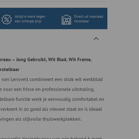
Altijd A merk tegen
Direct uit voorraad
een scherpe prijs
leverbaar
eau – Jong Gebruikt, Wit Blad, Wit Frame,
rstelbaar
u van Lensvelt combineert een strak wit werkblad
voor een frisse en professionele uitstraling.
stelbare functie werk je eenvoudig comfortabel en
erkeert in zo goed als nieuwe staat en is ideaal
ngen als stijlvolle thuiswerkplekken.
gwaardig designbureau van een bekend A-merk.