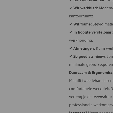
✔
Wit werkblad:
Moderne 
kantoorruimte.
✔
Wit frame:
Stevig meta
✔
In hoogte verstelbaar:
werkhouding.
✔
Afmetingen:
Ruim werk
✔
Zo goed als nieuw:
Jon
minimale gebruikssporen
Duurzaam & Ergonomisc
Met dit tweedehands Lens
comfortabele werkplek. D
verleng je de levensduur
professionele werkomgev
Interesse?
Neem gerust co