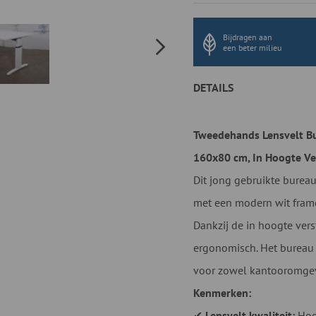
Bijdragen aan
een beter milieu
DETAILS
Tweedehands Lensvelt Bur
160x80 cm, In Hoogte Ve
Dit jong gebruikte burea
met een modern wit frame 
Dankzij de in hoogte ver
ergonomisch. Het bureau v
voor zowel kantooromgevi
Kenmerken:
✔
Lensvelt kwaliteit:
Hoo