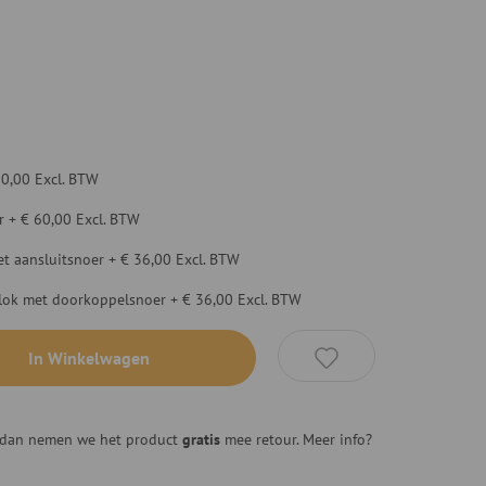
20,00
Excl. BTW
r
+
€ 60,00
Excl. BTW
t aansluitsnoer
+
€ 36,00
Excl. BTW
blok met doorkoppelsnoer
+
€ 36,00
Excl. BTW
In Winkelwagen
n, dan nemen we het product
gratis
mee retour. Meer info?