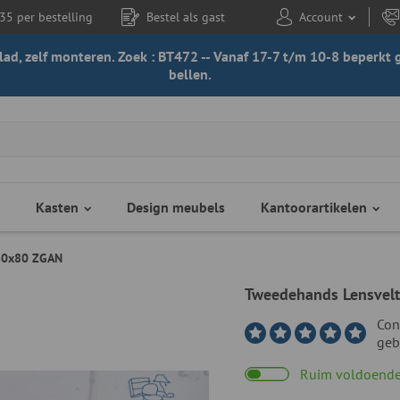
35 per bestelling
Bestel als gast
Account
 blad, zelf monteren. Zoek : BT472 -- Vanaf 17-7 t/m 10-8 beperk
bellen.
Kasten
Design meubels
Kantoorartikelen
160x80 ZGAN
Tweedehands Lensvelt
Con
geb
Ruim voldoende