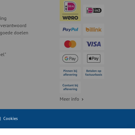
ding
 verantwoord
 goede doelen
el"
Meer info
|
Cookies