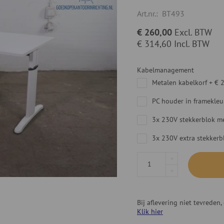
Art.nr.:
BT493
€ 260,00
Excl. BTW
€ 314,60
Incl. BTW
Kabelmanagement
Metalen kabelkorf
+
€ 
PC houder in framekleu
3x 230V stekkerblok me
3x 230V extra stekker
Bij aflevering niet tevrede
Klik hier