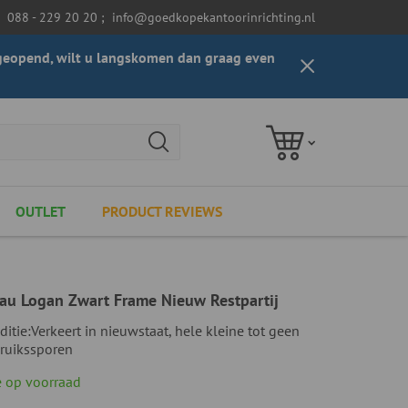
088 - 229 20 20
;
info@goedkopekantoorinrichting.nl
t geopend, wilt u langskomen dan graag even
OUTLET
PRODUCT REVIEWS
reau Logan Zwart Frame Nieuw Restpartij
ditie:
Verkeert in nieuwstaat, hele kleine tot geen
ruikssporen
 op voorraad