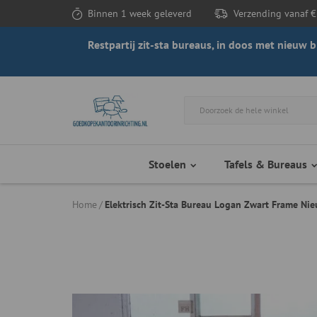
Binnen 1 week geleverd
Verzending vanaf €
Restpartij zit-sta bureaus, in doos met nieuw
Stoelen
Tafels & Bureaus
Home
Elektrisch Zit-Sta Bureau Logan Zwart Frame Nie