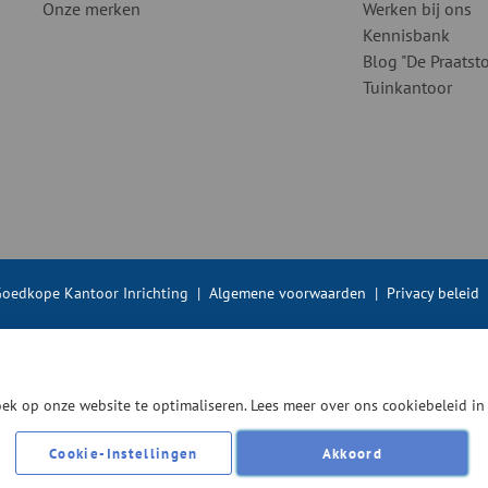
Onze merken
Werken bij ons
Kennisbank
Blog "De Praatsto
Tuinkantoor
oedkope Kantoor Inrichting
|
Algemene voorwaarden
|
Privacy beleid
ek op onze website te optimaliseren. Lees meer over ons cookiebeleid i
Cookie-Instellingen
Akkoord