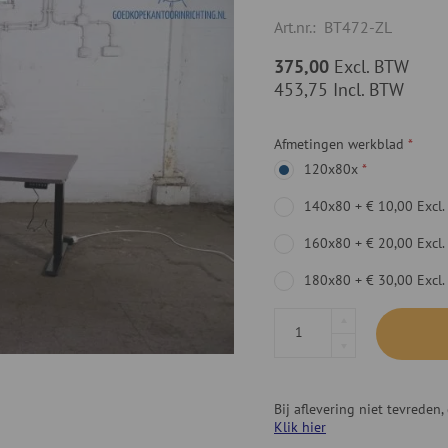
Art.nr.:
BT472-ZL
375,00
Excl. BTW
453,75
Incl. BTW
Afmetingen werkblad
120x80x
140x80
+
€ 10,00
Excl
160x80
+
€ 20,00
Excl
180x80
+
€ 30,00
Excl
Bij aflevering niet tevrede
Klik hier