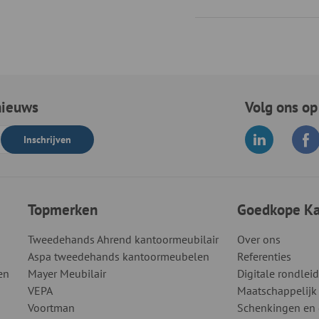
nieuws
Volg ons op
Inschrijven
Topmerken
Goedkope Kan
Tweedehands Ahrend kantoormeubilair
Over ons
Aspa tweedehands kantoormeubelen
Referenties
en
Mayer Meubilair
Digitale rondlei
VEPA
Maatschappelijk
Voortman
Schenkingen en