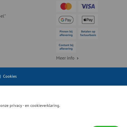
el"
Meer info
|
Cookies
n onze
privacy - en cookieverklaring.