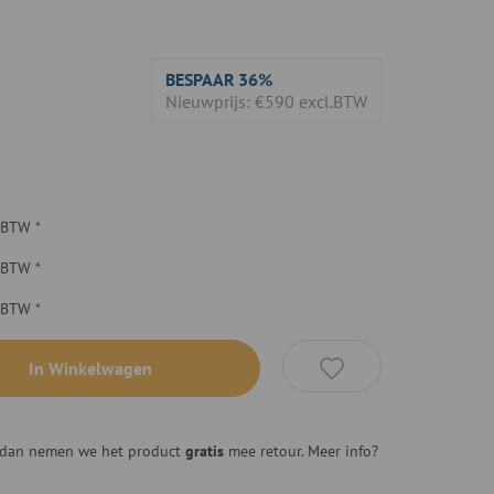
BESPAAR
36%
Nieuwprijs: €590 excl.BTW
. BTW
. BTW
. BTW
In Winkelwagen
n, dan nemen we het product
gratis
mee retour. Meer info?