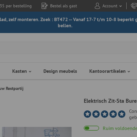
35 per bestelling
Bestel als gast
Account
 blad, zelf monteren. Zoek : BT472 -- Vanaf 17-7 t/m 10-8 beperk
bellen.
Kasten
Design meubels
Kantoorartikelen
uw Restpartij
Elektrisch Zit-Sta Bu
Con
geb
Ruim voldoende