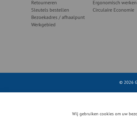
Retourneren
Ergonomisch werken
Sleutels bestellen
Circulaire Economie
Bezoekadres / afhaalpunt
Werkgebied
© 2026 G
Wij gebruiken cookies om uw bezo