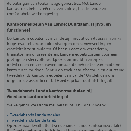
de belangen van toekomstige generaties. Met Lande
kantoormeubelen creëert u een unieke, inspirerende en
comfortabele werkomgeving.
Kantoormeubelen van Lande: Duurzaam, stijlvol en
functioneel
De kantoormeubelen van Lande zijn niet alleen duurzaam en van
hoge kwaliteit, maar ook ontworpen om samenwerking en
creativiteit te stimuleren. Of het nu gaat om vergaderen,
brainstormen of presenteren, Lande meubels zorgen voor een
prettige en sfeervolle werkplek. Continu blijven zij zich
ontwikkelen en vernieuwen om aan de behoeften van moderne
kantoren te voldoen. Bent u op zoek naar sfeervolle en duurzame
tweedehands kantoormeubelen van Lande? Ontdek dan ons
uitgebreide assortiment bij Goedkopekantoorinrichting.nl!
Tweedehands Lande kantoormeubelen bij
Goedkopekantoorinrichting.nl
Welke gebruikte Lande meubels kunt u bij ons vinden?
Tweedehands Lande stoelen
Tweedehands Lande tafels
Op zoek naar kwalitatief tweedehands Lande kantoormeubilair?
Bij Goedkopekantoorinrichting.nl bent u aan het juiste adres!