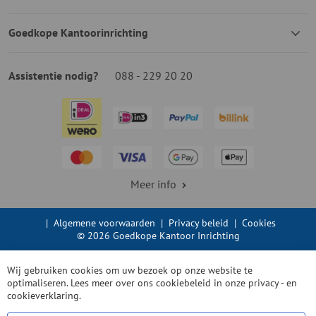
Goedkope Kantoorinrichting
Assistentie nodig?
088 - 229 20 20
Meer info
|
Algemene voorwaarden
|
Privacy beleid
|
Cookies
© 2026 Goedkope Kantoor Inrichting
Wij gebruiken cookies om uw bezoek op onze website te
optimaliseren. Lees meer over ons cookiebeleid in onze
privacy - en
cookieverklaring.