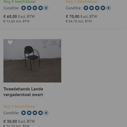
armleggers
Nog 8 beschikbaar
Nog 2 beschikbaar
Conditie:
Conditie:
€ 60,00
Excl. BTW
€ 70,00
Excl. BTW
€ 72,60
Incl. BTW
€ 84,70
Incl. BTW
Tweedehands Lande
vergaderstoel zwart
Nog 4 beschikbaar
Conditie:
€ 30,00
Excl. BTW
€ 36,30
Incl. BTW