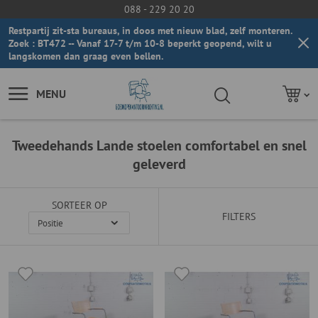
088 - 229 20 20
Restpartij zit-sta bureaus, in doos met nieuw blad, zelf monteren.
Zoek : BT472 -- Vanaf 17-7 t/m 10-8 beperkt geopend, wilt u
langskomen dan graag even bellen.
MENU
Tweedehands Lande stoelen comfortabel en snel
geleverd
SORTEER OP
FILTERS