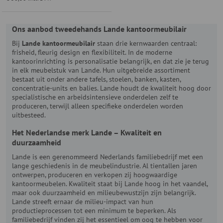
Ons aanbod tweedehands Lande kantoormeubilair
Bij
Lande kantoormeubilair
staan drie kernwaarden centraal:
frisheid, fleurig design en flexibiliteit. In de moderne
kantoorinrichting is personalisatie belangrijk, en dat zie je terug
in elk meubelstuk van Lande. Hun uitgebreide assortiment
bestaat uit onder andere tafels, stoelen, banken, kasten,
concentratie-units en balies. Lande houdt de kwaliteit hoog door
specialistische en arbeidsintensieve onderdelen zelf te
produceren, terwijl alleen specifieke onderdelen worden
uitbesteed.
Het Nederlandse merk Lande – Kwaliteit en
duurzaamheid
Lande is een gerenommeerd Nederlands familiebedrijf met een
lange geschiedenis in de meubelindustrie. Al tientallen jaren
ontwerpen, produceren en verkopen zij hoogwaardige
kantoormeubelen. Kwaliteit staat bij Lande hoog in het vaandel,
maar ook duurzaamheid en milieubewustzijn zijn belangrijk.
Lande streeft ernaar de milieu-impact van hun
productieprocessen tot een minimum te beperken. Als
familiebedrijf vinden zij het essentieel om oog te hebben voor