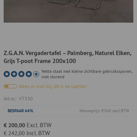
Z.G.A.N. Vergadertafel – Palmberg, Naturel Eiken,
Grijs T-poot Frame 200x100
Nette staat met kleine zichtbare gebruikssporen,
niet storend
Wees er snel bij, dit is de laatste!
Art.nr.:
VT330
BESPAAR
64%
Nieuwprijs: €560 excl.BTW
Excl. BTW
€ 200,00
Incl. BTW
€ 242,00