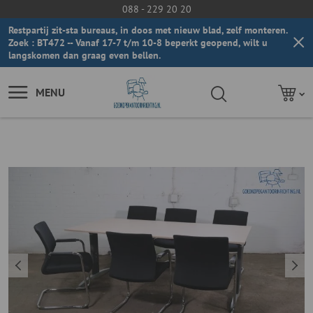
088 - 229 20 20
Restpartij zit-sta bureaus, in doos met nieuw blad, zelf monteren.
Zoek : BT472 -- Vanaf 17-7 t/m 10-8 beperkt geopend, wilt u
langskomen dan graag even bellen.
MENU