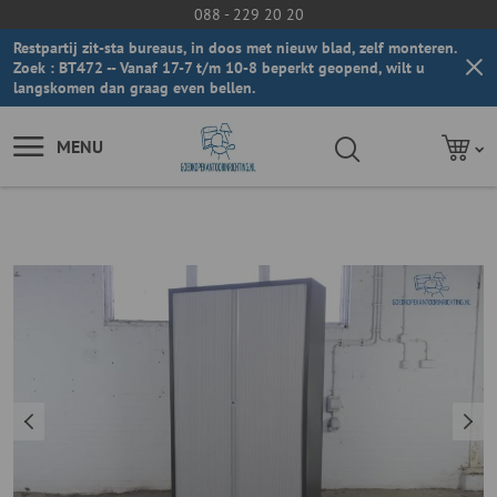
088 - 229 20 20
Restpartij zit-sta bureaus, in doos met nieuw blad, zelf monteren.
Zoek : BT472 -- Vanaf 17-7 t/m 10-8 beperkt geopend, wilt u
langskomen dan graag even bellen.
MENU