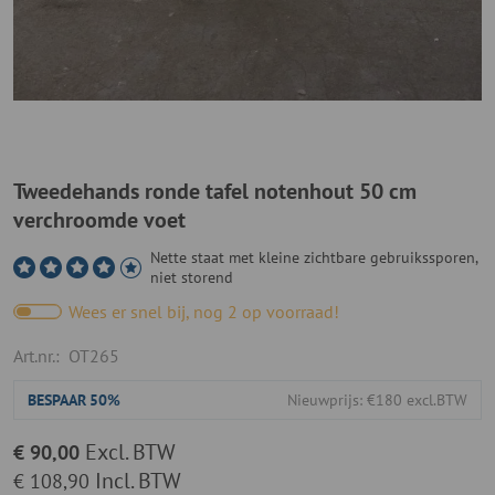
Tweedehands ronde tafel notenhout 50 cm
verchroomde voet
Nette staat met kleine zichtbare gebruikssporen,
niet storend
Wees er snel bij, nog 2 op voorraad!
Art.nr.:
OT265
BESPAAR
50%
Nieuwprijs: €180 excl.BTW
Excl. BTW
€ 90,00
Incl. BTW
€ 108,90