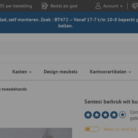
35 per bestelling
Bestel als gast
Account
 blad, zelf monteren. Zoek : BT472 -- Vanaf 17-7 t/m 10-8 beperk
bellen.
Kasten
Design meubels
Kantoorartikelen
cm tweedehands
Sentesi barkruk wit 
Con
geb
Wees er snel bij