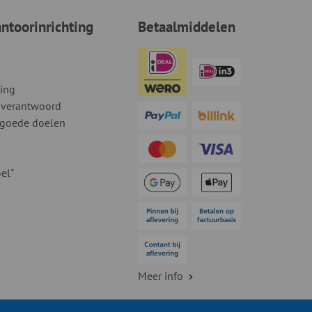
toorinrichting
Betaalmiddelen
ding
 verantwoord
 goede doelen
el"
Meer info