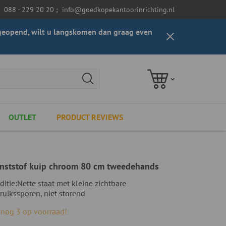
088 - 229 20 20
;
info@goedkopekantoorinrichting.nl
t geopend, wilt u langskomen dan graag even
OUTLET
PRODUCT REVIEWS
kunststof kuip chroom 80 cm tweedehands
ditie:
Nette staat met kleine zichtbare
ruikssporen, niet storend
, nog 3 op voorraad!