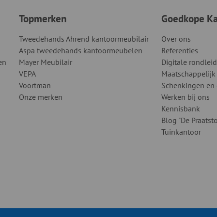
Topmerken
Goedkope Kan
Tweedehands Ahrend kantoormeubilair
Over ons
Aspa tweedehands kantoormeubelen
Referenties
en
Mayer Meubilair
Digitale rondlei
VEPA
Maatschappelijk
Voortman
Schenkingen en
Onze merken
Werken bij ons
Kennisbank
Blog "De Praatsto
Tuinkantoor