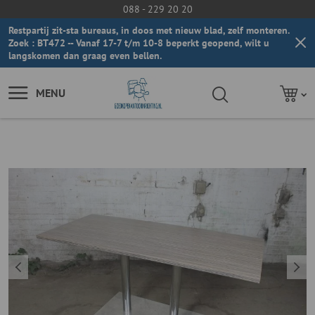
088 - 229 20 20
Restpartij zit-sta bureaus, in doos met nieuw blad, zelf monteren.
Zoek : BT472 -- Vanaf 17-7 t/m 10-8 beperkt geopend, wilt u
langskomen dan graag even bellen.
MENU