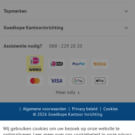
Topmerken
Goedkope Kantoorinrichting
Assistentie nodig?
088 - 229 20 20
Meer info
|
Algemene voorwaarden
|
Privacy beleid
|
Cookies
© 2026 Goedkope Kantoor Inrichting
Wij gebruiken cookies om uw bezoek op onze website te
optimaliseren. Lees meer over ons cookiebeleid in onze
privacy