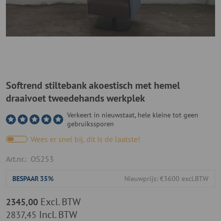
Softrend stiltebank akoestisch met hemel
draaivoet tweedehands werkplek
Verkeert in nieuwstaat, hele kleine tot geen
gebruikssporen
Wees er snel bij, dit is de laatste!
Art.nr.:
OS253
BESPAAR
35%
Nieuwprijs: €3600 excl.BTW
Excl. BTW
2345,00
Incl. BTW
2837,45