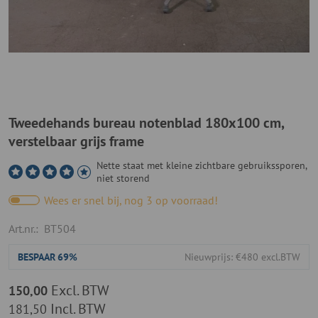
Tweedehands bureau notenblad 180x100 cm,
verstelbaar grijs frame
Nette staat met kleine zichtbare gebruikssporen,
niet storend
Wees er snel bij, nog 3 op voorraad!
Art.nr.:
BT504
BESPAAR
69%
Nieuwprijs: €480 excl.BTW
Excl. BTW
150,00
Incl. BTW
181,50