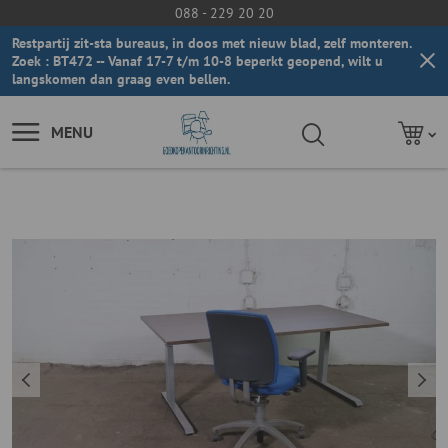
088 - 229 20 20
Restpartij zit-sta bureaus, in doos met nieuw blad, zelf monteren.
Zoek : BT472 -- Vanaf 17-7 t/m 10-8 beperkt geopend, wilt u
langskomen dan graag even bellen.
MENU