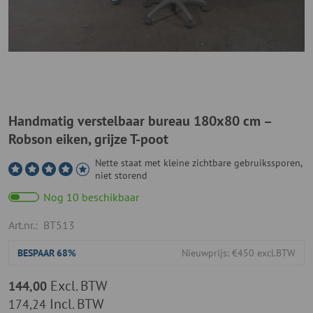
Handmatig verstelbaar bureau 180x80 cm –
Robson eiken, grijze T-poot
Nette staat met kleine zichtbare gebruikssporen,
niet storend
Nog 10 beschikbaar
Art.nr.:
BT513
BESPAAR
68%
Nieuwprijs: €450 excl.BTW
Excl. BTW
144,00
Incl. BTW
174,24