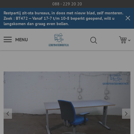
088 - 229 20 20
Restpartij zit-sta bureaus, in doos met nieuw blad, zelf monteren.
Zoek : BT472 -- Vanaf 17-7 t/m 10-8 beperkt geopend, wilt u
langskomen dan graag even bellen.
MENU