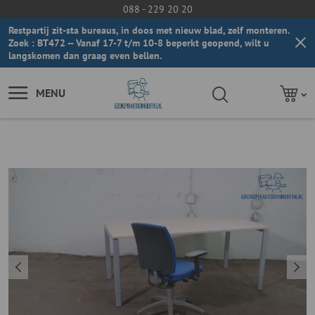
088 - 229 20 20
Restpartij zit-sta bureaus, in doos met nieuw blad, zelf monteren.
Zoek : BT472 -- Vanaf 17-7 t/m 10-8 beperkt geopend, wilt u
langskomen dan graag even bellen.
MENU