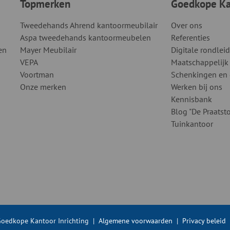
Topmerken
Goedkope Kan
Tweedehands Ahrend kantoormeubilair
Over ons
Aspa tweedehands kantoormeubelen
Referenties
en
Mayer Meubilair
Digitale rondlei
VEPA
Maatschappelijk
Voortman
Schenkingen en
Onze merken
Werken bij ons
Kennisbank
Blog "De Praatsto
Tuinkantoor
oedkope Kantoor Inrichting
|
Algemene voorwaarden
|
Privacy beleid