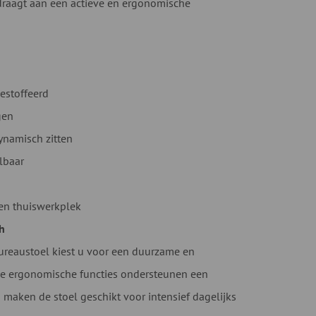
jdraagt aan een actieve en ergonomische
estoffeerd
gen
namisch zitten
lbaar
en thuiswerkplek
h
reaustoel kiest u voor een duurzame en
 De ergonomische functies ondersteunen een
aken de stoel geschikt voor intensief dagelijks