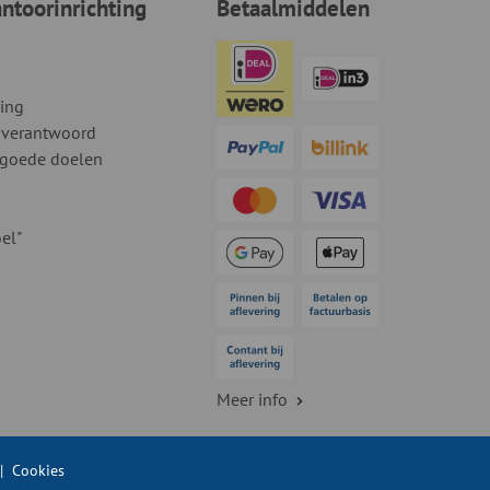
toorinrichting
Betaalmiddelen
ding
 verantwoord
 goede doelen
el"
Meer info
|
Cookies