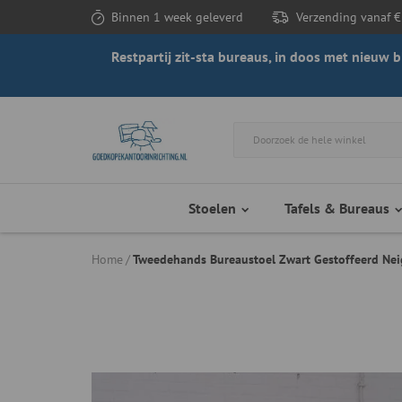
Binnen 1 week geleverd
Verzending vanaf €
Restpartij zit-sta bureaus, in doos met nieuw
Stoelen
Tafels & Bureaus
Home
Tweedehands Bureaustoel Zwart Gestoffeerd Ne