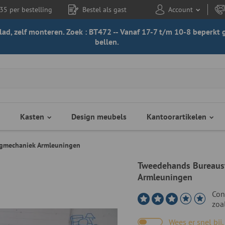
35 per bestelling
Bestel als gast
Account
 blad, zelf monteren. Zoek : BT472 -- Vanaf 17-7 t/m 10-8 beperk
bellen.
Kasten
Design meubels
Kantoorartikelen
igmechaniek Armleuningen
Tweedehands Bureaust
Armleuningen
Con
zoa
Wees er snel bij, 