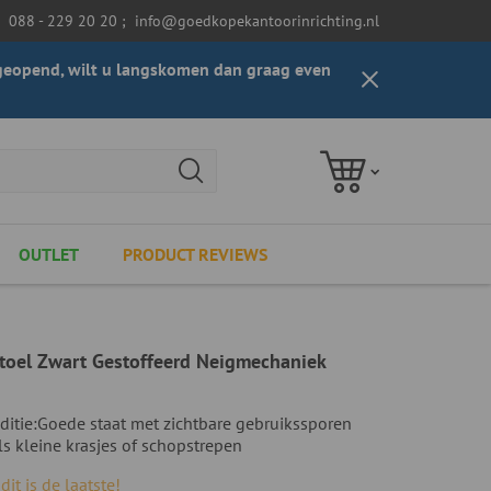
088 - 229 20 20
;
info@goedkopekantoorinrichting.nl
t geopend, wilt u langskomen dan graag even
OUTLET
PRODUCT REVIEWS
oel Zwart Gestoffeerd Neigmechaniek
ditie:
Goede staat met zichtbare gebruikssporen
ls kleine krasjes of schopstrepen
dit is de laatste!