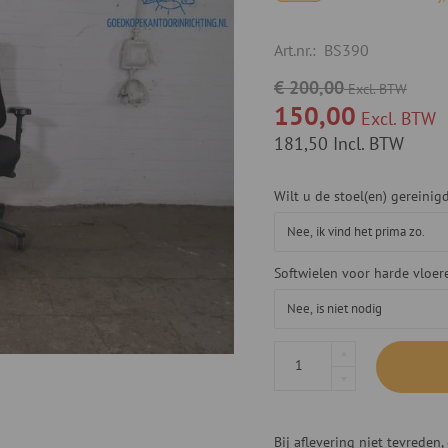
Art.nr.:
BS390
€ 200,00
Excl. BTW
150,00
Excl. BTW
181,50
Incl. BTW
Wilt u de stoel(en) gereini
Softwielen voor harde vloer
Bij aflevering niet tevrede