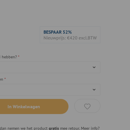
BESPAAR
52%
Nieuwprijs: €420 excl.BTW
gd hebben?
en
In Winkelwagen
n, dan nemen we het product
gratis
mee retour. Meer info?