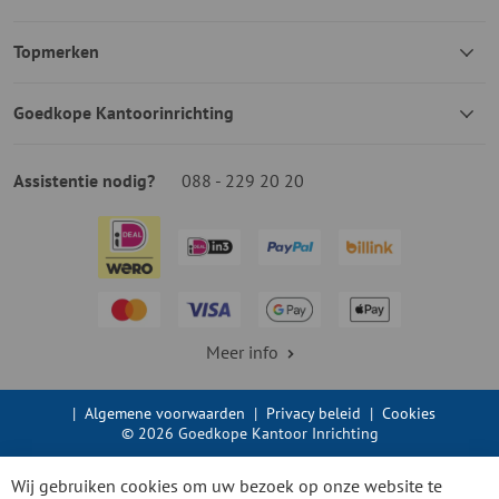
Topmerken
Goedkope Kantoorinrichting
Assistentie nodig?
088 - 229 20 20
Meer info
|
Algemene voorwaarden
|
Privacy beleid
|
Cookies
© 2026 Goedkope Kantoor Inrichting
Wij gebruiken cookies om uw bezoek op onze website te