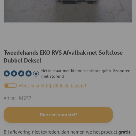
Tweedehands EKO RVS Afvalbak met Softclose
Dubbel Deksel
Nette staat met kleine zichtbare gebruikssporen,
niet storend
Wees er snel bij, dit is de laatste!
Art.nr.:
KI277
Doe een voorstel!
Bij aflevering niet tevreden, dan nemen we het product
gratis