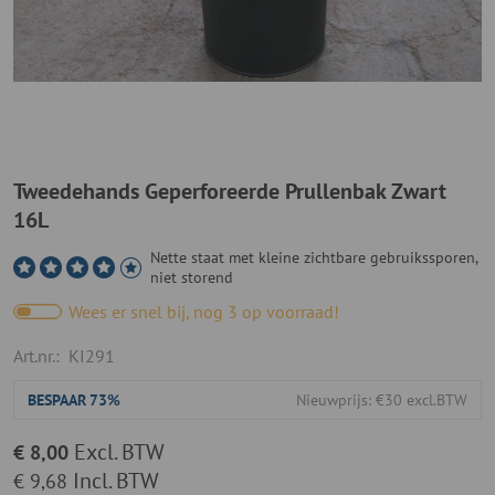
Tweedehands Geperforeerde Prullenbak Zwart
16L
Nette staat met kleine zichtbare gebruikssporen,
niet storend
Wees er snel bij, nog 3 op voorraad!
Art.nr.:
KI291
BESPAAR
73%
Nieuwprijs: €30 excl.BTW
Excl. BTW
€ 8,00
Incl. BTW
€ 9,68