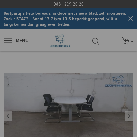
088 - 229 20 20
Restpartij zit-sta bureaus, in doos met nieuw blad, zelf monteren.
Zoek : BT472 -- Vanaf 17-7 t/m 10-8 beperkt geopend, wilt u
langskomen dan graag even bellen.
MENU