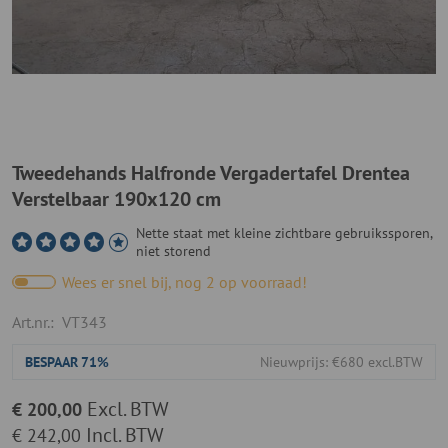
Tweedehands Halfronde Vergadertafel Drentea
Verstelbaar 190x120 cm
Nette staat met kleine zichtbare gebruikssporen,
niet storend
Wees er snel bij, nog 2 op voorraad!
Art.nr.:
VT343
BESPAAR
71%
Nieuwprijs: €680 excl.BTW
Excl. BTW
€ 200,00
Incl. BTW
€ 242,00