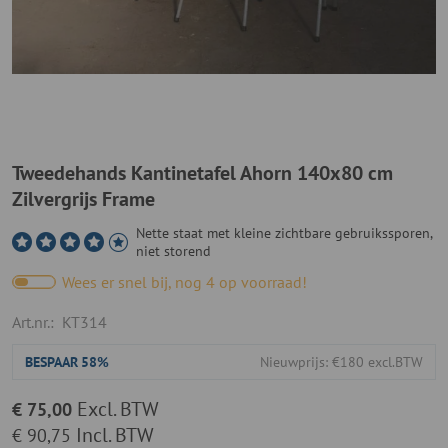
Tweedehands Kantinetafel Ahorn 140x80 cm
Zilvergrijs Frame
Nette staat met kleine zichtbare gebruikssporen,
niet storend
Wees er snel bij, nog 4 op voorraad!
Art.nr.:
KT314
BESPAAR
58%
Nieuwprijs: €180 excl.BTW
Excl. BTW
€ 75,00
Incl. BTW
€ 90,75